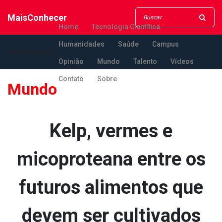
MaisConhecer
Home
Tecnologia Científica
Humanidades
Saúde
Campus
MaisConhecer
Opinião
Mundo
Talento
Vídeos
Contato
Sobre
Mundo
Kelp, vermes e
micoprotea­na entre os
futuros alimentos que
devem ser cultivados