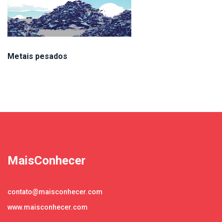
Metais pesados
MaisConhecer
contato@maisconhecer.com
www.maisconhecer.com