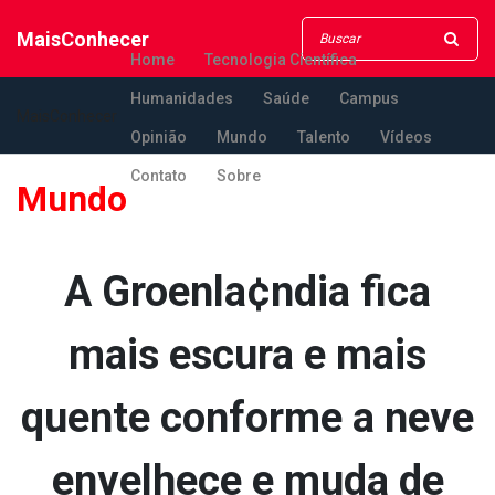
MaisConhecer
Home
Tecnologia Científica
Humanidades
Saúde
Campus
MaisConhecer
Opinião
Mundo
Talento
Vídeos
Contato
Sobre
Mundo
A Groenla¢ndia fica
mais escura e mais
quente conforme a neve
envelhece e muda de