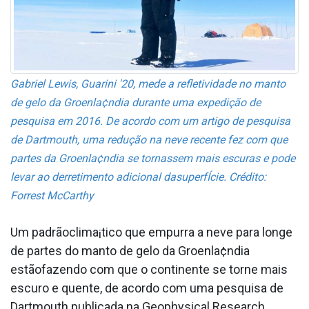
Gabriel Lewis, Guarini '20, mede a refletividade no manto
de gelo da Groenla¢ndia durante uma expedição de
pesquisa em 2016. De acordo com um artigo de pesquisa
de Dartmouth, uma redução na neve recente fez com que
partes da Groenla¢ndia se tornassem mais escuras e pode
levar ao derretimento adicional dasuperfÍcie. Crédito:
Forrest McCarthy
Um padrãoclima¡tico que empurra a neve para longe
de partes do manto de gelo da Groenla¢ndia
estãofazendo com que o continente se torne mais
escuro e quente, de acordo com uma pesquisa de
Dartmouth publicada na Geophysical Research