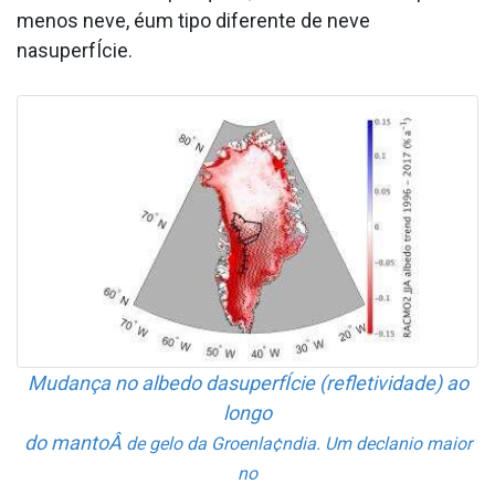
menos neve, éum tipo diferente de neve
nasuperfÍcie.
Mudança no albedo dasuperfÍcie (refletividade) ao
longo
do mantoÂ
de gelo da Groenla¢ndia. Um decla­nio maior
no