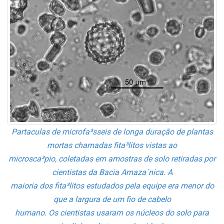
Parta­culas de microfa³sseis de longa duração de plantas
mortas chamadas fita³litos vistas ao
microsca³pio, coletadas em amostras de solo retiradas por
cientistas da Bacia Amaza´nica. A
maioria dos fita³litos estudados pela equipe era menor do
que a largura de um fio de cabelo
humano. Os cientistas usaram os núcleos do solo para