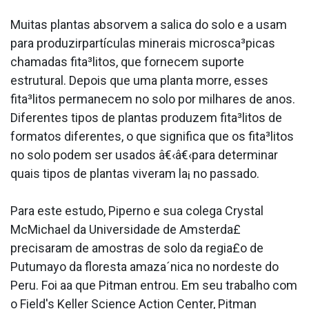
Muitas plantas absorvem a sa­lica do solo e a usam
para produzirpartículas minerais microsca³picas
chamadas fita³litos, que fornecem suporte
estrutural. Depois que uma planta morre, esses
fita³litos permanecem no solo por milhares de anos.
Diferentes tipos de plantas produzem fita³litos de
formatos diferentes, o que significa que os fita³litos
no solo podem ser usados â€‹â€‹para determinar
quais tipos de plantas viveram la¡ no passado.
Para este estudo, Piperno e sua colega Crystal
McMichael da Universidade de Amsterda£
precisaram de amostras de solo da regia£o de
Putumayo da floresta amaza´nica no nordeste do
Peru. Foi aa­ que Pitman entrou. Em seu trabalho com
o Field's Keller Science Action Center, Pitman