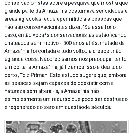
conservacionistas sobre a pesquisa que mostra que
grande parte da Amaza´nia costumava ser cidades e
áreas agra­colas, éque épermitido a s pessoas que
não são conservacionistas dizer: 'Se esse for o
caso, então vocaªs conservacionistas estãoficando
chateados sem motivo - 500 anos atrás, metade da
Amaza´nia foi cortada e tudo voltou a crescer, não
égrande coisa. Nãoprecisamos nos preocupar tanto
em cortar a Amaza´nia, já fizemos isso e deu tudo
certo , '"diz Pitman. Este estudo sugere que, embora
as pessoas sejam capazes de coexistir com a
natureza sem altera¡-la, a Amaza´nia não
ésimplesmente um recurso que pode ser destrua­do
e regenerado do zero em questãode séculos.