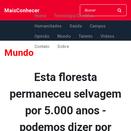
MaisConhecer
Home
Tecnologia Científica
Humanidades
Saúde
Campus
MaisConhecer
Opinião
Mundo
Talento
Vídeos
Contato
Sobre
Mundo
Esta floresta
permaneceu selvagem
por 5.000 anos -
podemos dizer por