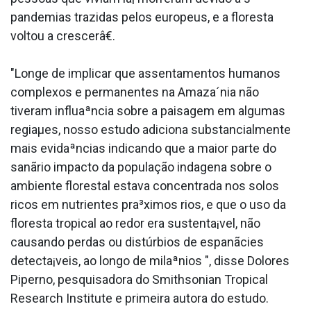
pandemias trazidas pelos europeus, e a floresta
voltou a crescerâ€.
"Longe de implicar que assentamentos humanos
complexos e permanentes na Amaza´nia não
tiveram influaªncia sobre a paisagem em algumas
regiaµes, nosso estudo adiciona substancialmente
mais evidaªncias indicando que a maior parte do
sanãrio impacto da população inda­gena sobre o
ambiente florestal estava concentrada nos solos
ricos em nutrientes pra³ximos rios, e que o uso da
floresta tropical ao redor era sustenta¡vel, não
causando perdas ou distúrbios de espanãcies
detecta¡veis, ao longo de milaªnios ", disse Dolores
Piperno, pesquisadora do Smithsonian Tropical
Research Institute e primeira autora do estudo.