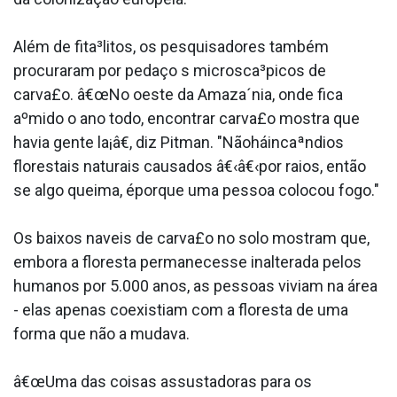
Além de fita³litos, os pesquisadores também
procuraram por pedaço s microsca³picos de
carva£o. â€œNo oeste da Amaza´nia, onde fica
aºmido o ano todo, encontrar carva£o mostra que
havia gente la¡â€, diz Pitman. "Nãoháincaªndios
florestais naturais causados â€‹â€‹por raios, então
se algo queima, éporque uma pessoa colocou fogo."
Os baixos na­veis de carva£o no solo mostram que,
embora a floresta permanecesse inalterada pelos
humanos por 5.000 anos, as pessoas viviam na área
- elas apenas coexistiam com a floresta de uma
forma que não a mudava.
â€œUma das coisas assustadoras para os