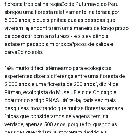
floresta tropical na regia£o de Putumayo do Peru
abrigou uma floresta relativamente inalterada por
5.000 anos, o que significa que as pessoas que
viveram la¡ encontraram uma maneira de longo prazo
de coexistir com a natureza - e a a evidência
estãoem pedaço s microsca³picos de sa­lica e
carva£o no solo.
"a‰ muito difa­cil atémesmo para ecologistas
experientes dizer a diferença entre uma floresta de
2.000 anos e uma floresta de 200 anos", diz Nigel
Pitman, ecologista do Museu Field de Chicago e
coautor do artigo PNAS . â€œHa¡ cada vez mais
pesquisas mostrando que muitas florestas amaza
´nicas que consideramos selvagens tem, na
verdade, apenas 500 anos, porque foi quando as
pessoas que viviam la¡ morreram devido a s