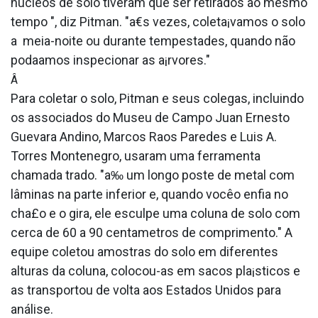
núcleos de solo tiveram que ser retirados ao mesmo
tempo ", diz Pitman. "a€s vezes, coleta¡vamos o solo
a meia-noite ou durante tempestades, quando não
poda­amos inspecionar as a¡rvores."
Â
Para coletar o solo, Pitman e seus colegas, incluindo
os associados do Museu de Campo Juan Ernesto
Guevara Andino, Marcos Ra­os Paredes e Luis A.
Torres Montenegro, usaram uma ferramenta
chamada trado. "a‰ um longo poste de metal com
lâminas na parte inferior e, quando vocêo enfia no
cha£o e o gira, ele esculpe uma coluna de solo com
cerca de 60 a 90 centa­metros de comprimento." A
equipe coletou amostras do solo em diferentes
alturas da coluna, colocou-as em sacos pla¡sticos e
as transportou de volta aos Estados Unidos para
análise.