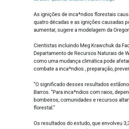
As ignições de incaªndios florestais ca
quatro décadas e as ignições causadas p
aumentar, sugere a modelagem da Oregon 
Cientistas incluindo Meg Krawchuk da Fac
Departamento de Recursos Naturais de W
como uma mudança climática pode afetar 
combate a incaªndios , preparação, preve
"O significado desses resultados estãon
Barros. "Para incaªndios com raios, dep
bombeiros, comunidades e recursos altam
florestal."
Os resultados do estudo, que envolveu 3,