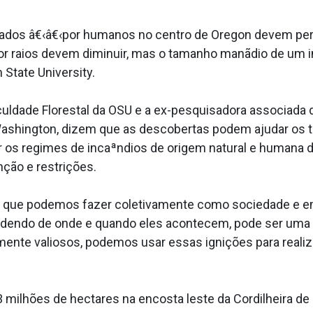
usados â€‹â€‹por humanos no centro de Oregon devem pe
or raios devem diminuir, mas o tamanho manãdio de um i
State University.
uldade Florestal da OSU e a ex-pesquisadora associada 
ashington, dizem que as descobertas podem ajudar os t
os regimes de incaªndios de origem natural e humana de
nção e restrições.
o que podemos fazer coletivamente como sociedade e em
endendo de onde e quando eles acontecem, pode ser uma 
ente valiosos, podemos usar essas ignições para realiz
3 milhões de hectares na encosta leste da Cordilheira d