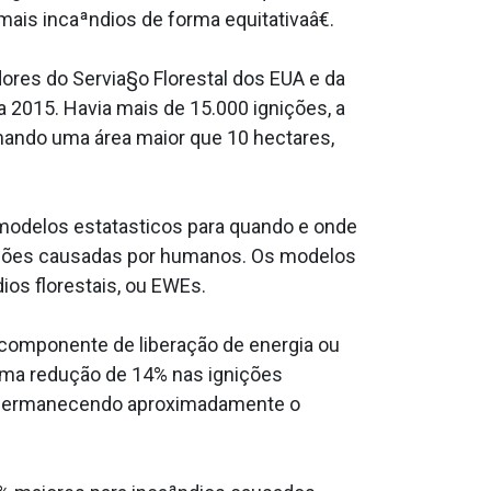
s incaªndios de forma equitativaâ€.
ores do Servia§o Florestal dos EUA e da
a 2015. Havia mais de 15.000 ignições, a
mando uma área maior que 10 hectares,
odelos estata­sticos para quando e onde
gnições causadas por humanos. Os modelos
ios florestais, ou EWEs.
componente de liberação de energia ou
uma redução de 14% nas ignições
s permanecendo aproximadamente o