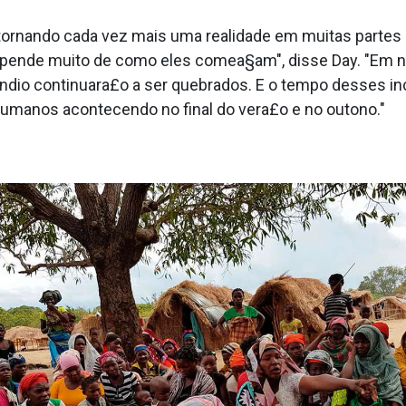
e tornando cada vez mais uma realidade em muitas par
epende muito de como eles comea§am", disse Day. "Em 
ªndio continuara£o a ser quebrados. E o tempo desses i
umanos acontecendo no final do vera£o e no outono."