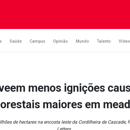
s
Saúde
Campus
Opinião
Mundo
Talento
Víde
veem menos ignições causa
florestais maiores em mead
ilhões de hectares na encosta leste da Cordilheira de Cascade
Letters .