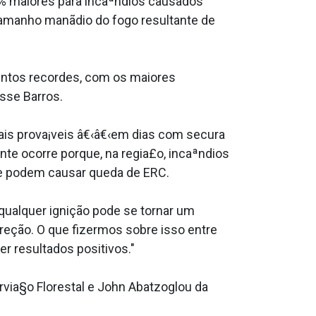
% maiores para incaªndios causados
tamanho manãdio do fogo resultante de
entos recordes, com os maiores
sse Barros.
ais prova¡veis â€‹â€‹em dias com secura
te ocorre porque, na regia£o, incaªndios
que podem causar queda de ERC.
qualquer ignição pode se tornar um
reção. O que fizermos sobre isso entre
 resultados positivos."
via§o Florestal e John Abatzoglou da