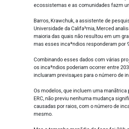
ecossistemas e as comunidades fazm um 
Barros, Krawchuk, a assistente de pesqu
Universidade da Califa³rnia, Merced anali
maioria das quais não resultou em um gr
mas esses incaªndios responderam por 9
Combinando esses dados com várias proje
os incaªndios poderiam ocorrer entre 203
inclua­ram previsaµes para o número de i
Os modelos, que incluem uma manãtrica p
ERC, não previu nenhuma mudança signif
causadas por raios, com o número de in
mesmo.