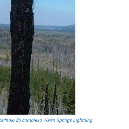
ncaªndio do complexo Warm Springs Lightning