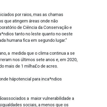
niciados por raios, mas as chamas
os que atingem áreas onde não
aboratório de Ciência da Conservação e
aªndios tanto no leste quanto no oeste
gada humana fica em segundo lugar."
no, a medida que o clima continua a se
orreram nos últimos sete anos e, em 2020,
do mais de 1 milha£o de acres.
nde hápotencial para incaªndios
ãoassociados a maior vulnerabilidade a
esigualdades sociais, a menos que os