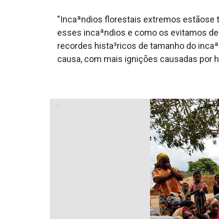
"Incaªndios florestais extremos estãos
esses incaªndios e como os evitamos d
recordes hista³ricos de tamanho do inca
causa, com mais ignições causadas por h
.