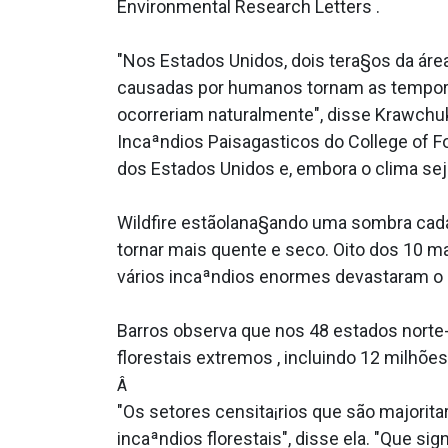
Environmental Research Letters .
"Nos Estados Unidos, dois tera§os da áre
causadas por humanos tornam as tempora
ocorreriam naturalmente", disse Krawchuk
Incaªndios Paisaga­sticos do College of F
dos Estados Unidos e, embora o clima sej
Wildfire estãolana§ando uma sombra cada
tornar mais quente e seco. Oito dos 10 ma
vários incaªndios enormes devastaram o 
Barros observa que nos 48 estados norte
florestais extremos , incluindo 12 milhõe
Â
"Os setores censita¡rios que são majorit
incaªndios florestais", disse ela. "Que s