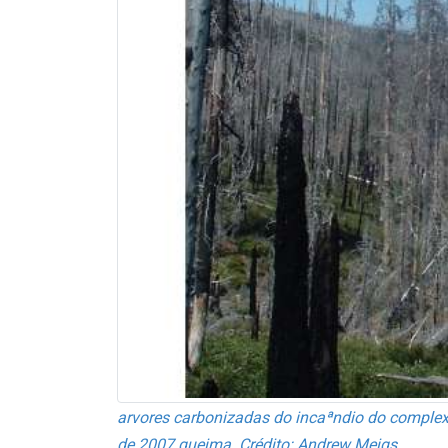
arvores carbonizadas do incaªndio do comple
de 2007 queima. Crédito: Andrew Meigs