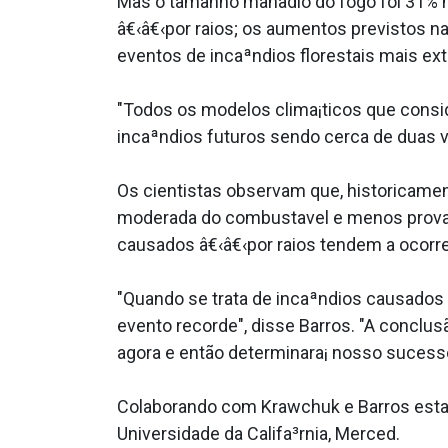
Mas o tamanho manãdio do fogo foi 31% 
â€‹â€‹por raios; os aumentos previstos 
eventos de incaªndios florestais mais ex
"Todos os modelos clima¡ticos que consi
incaªndios futuros sendo cerca de duas 
Os cientistas observam que, historicamen
moderada do combusta­vel e menos prova¡
causados â€‹â€‹por raios tendem a ocorre
"Quando se trata de incaªndios causados
evento recorde", disse Barros. "A conclu
agora e então determinara¡ nosso sucess
Colaborando com Krawchuk e Barros estava
Universidade da Califa³rnia, Merced.