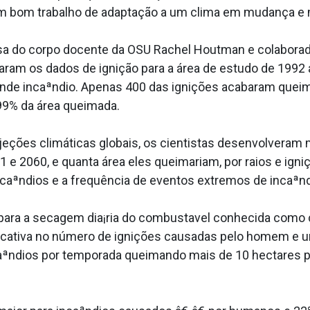
bom trabalho de adaptação a um clima em mudança e mai
isa do corpo docente da OSU Rachel Houtman e colaborad
saram os dados de ignição para a área de estudo de 1992 
ande incaªndio. Apenas 400 das ignições acabaram quei
9% da área queimada.
ções climáticas globais, os cientistas desenvolveram m
1 e 2060, e quanta área eles queimariam, por raios e i
ncaªndios e a frequência de eventos extremos de incaªnd
ara a secagem dia¡ria do combusta­vel conhecida como 
icativa no número de ignições causadas pelo homem e 
caªndios por temporada queimando mais de 10 hectare