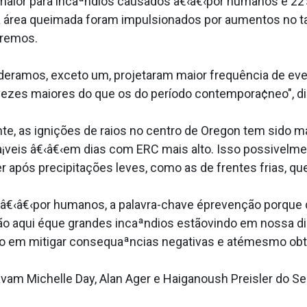
maior para incaªndios causados â€‹â€‹por humanos e 22
na área queimada foram impulsionados por aumentos no 
tremos.
deramos, exceto um, projetaram maior frequência de ev
vezes maiores do que os do período contempora¢neo", di
te, as ignições de raios no centro de Oregon tem sido m
veis â€‹â€‹em dias com ERC mais alto. Isso possivelmen
r após precipitações leves, como as de frentes frias, 
 â€‹â€‹por humanos, a palavra-chave éprevenção porque 
são aqui éque grandes incaªndios estãovindo em nossa di
o em mitigar consequaªncias negativas e atémesmo obter
m Michelle Day, Alan Ager e Haiganoush Preisler do Ser