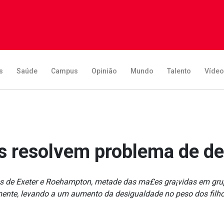
s
Saúde
Campus
Opinião
Mundo
Talento
Víde
 resolvem problema de de
es de Exeter e Roehampton, metade das ma£es gra¡vidas em g
mente, levando a um aumento da desigualdade no peso dos filho