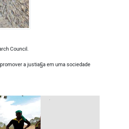
rch Council.
de promover a justia§a em uma sociedade
.