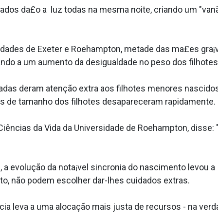
os da£o a luz todas na mesma noite, criando um "vanãu
sidades de Exeter e Roehampton, metade das ma£es gra
ando a um aumento da desigualdade no peso dos filhotes
adas deram atenção extra aos filhotes menores nascido
nças de tamanho dos filhotes desapareceram rapidamente.
Ciências da Vida da Universidade de Roehampton, disse: "
a evolução da nota¡vel sincronia do nascimento levou
nto, não podem escolher dar-lhes cuidados extras.
a leva a uma alocação mais justa de recursos - na verd