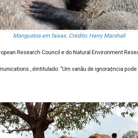
Mangustos em faixas. Crédito: Harry Marshall
uropean Research Council e do Natural Environment Resea
mmunications , éintitulado: "Um vanãu de ignora¢ncia po