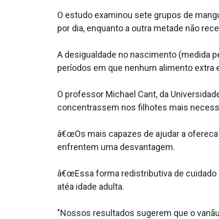
O estudo examinou sete grupos de mangu
por dia, enquanto a outra metade não rec
A desigualdade no nascimento (medida pel
períodos em que nenhum alimento extra e
O professor Michael Cant, da Universidad
concentrassem nos filhotes mais necessi
â€œOs mais capazes de ajudar a oferecaª-
enfrentem uma desvantagem.
â€œEssa forma redistributiva de cuidado '
atéa idade adulta.
"Nossos resultados sugerem que o vanãu d