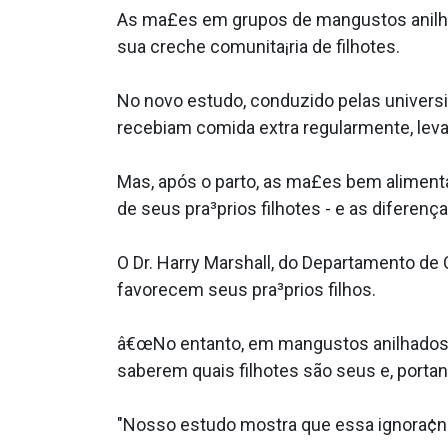
As ma£es em grupos de mangustos anilhad
sua creche comunita¡ria de filhotes.
No novo estudo, conduzido pelas univer
recebiam comida extra regularmente, lev
Mas, após o parto, as ma£es bem aliment
de seus pra³prios filhotes - e as difere
O Dr. Harry Marshall, do Departamento de 
favorecem seus pra³prios filhos.
â€œNo entanto, em mangustos anilhados, 
saberem quais filhotes são seus e, porta
"Nosso estudo mostra que essa ignora¢nci