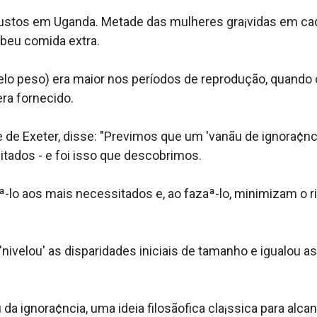
stos em Uganda. Metade das mulheres gra¡vidas em ca
ebeu comida extra.
o peso) era maior nos períodos de reprodução, quando o
ra fornecido.
e de Exeter, disse: "Previmos que um 'vanãu de ignora¢nc
tados - e foi isso que descobrimos.
lo aos mais necessitados e, ao fazaª-lo, minimizam o ri
nivelou' as disparidades iniciais de tamanho e igualou 
a ignora¢ncia, uma ideia filosãofica cla¡ssica para alc