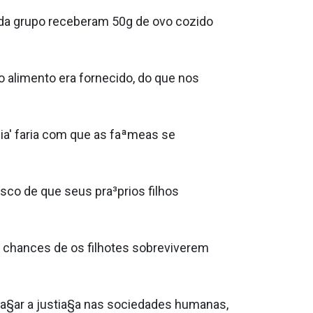
da grupo receberam 50g de ovo cozido
 alimento era fornecido, do que nos
ia' faria com que as faªmeas se
sco de que seus pra³prios filhos
as chances de os filhotes sobreviverem
ana§ar a justia§a nas sociedades humanas,