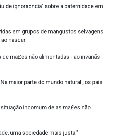
 de ignora¢ncia" sobre a paternidade em
¡vidas em grupos de mangustos selvagens
 ao nascer.
s de ma£es não alimentadas - ao invanãs
Na maior parte do mundo natural , os pais
 a situação incomum de as ma£es não
ade, uma sociedade mais justa."