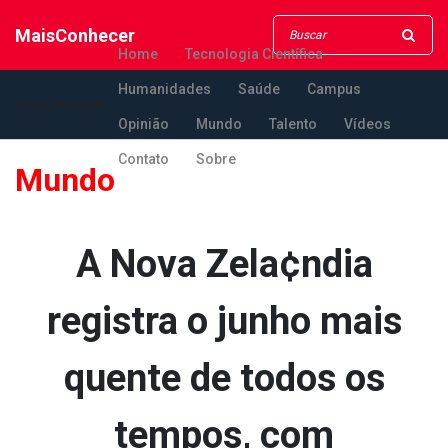
MaisConhecer
Home
Tecnologia Científica
Humanidades
Saúde
Campus
MaisConhecer
Opinião
Mundo
Talento
Vídeos
Contato
Sobre
Mundo
A Nova Zela¢ndia
registra o junho mais
quente de todos os
tempos, com