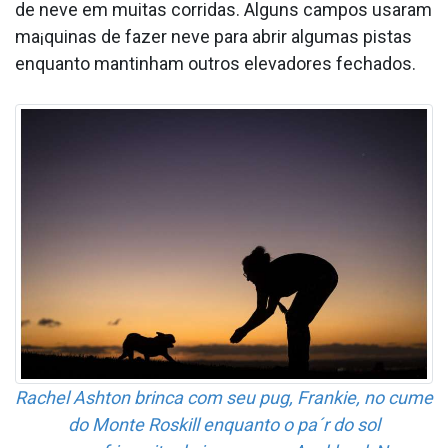
de neve em muitas corridas. Alguns campos usaram
ma¡quinas de fazer neve para abrir algumas pistas
enquanto mantinham outros elevadores fechados.
Rachel Ashton brinca com seu pug, Frankie, no cume
do Monte Roskill enquanto o pa´r do sol