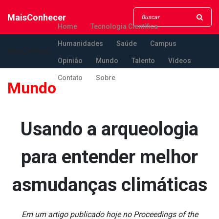
MaisConhecer
Home
Tecnologia Científica
Humanidades
Saúde
Campus
MaisConhecer
Opinião
Mundo
Talento
Vídeos
Contato
Sobre
Mundo
Usando a arqueologia
para entender melhor
asmudanças climáticas
Em um artigo publicado hoje no Proceedings of the