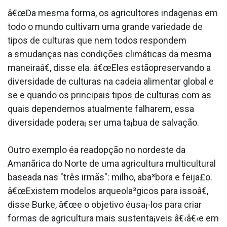
â€œDa mesma forma, os agricultores inda­genas em
todo o mundo cultivam uma grande variedade de
tipos de culturas que nem todos respondem
a smudanças nas condições climáticas da mesma
maneiraâ€, disse ela. â€œEles estãopreservando a
diversidade de culturas na cadeia alimentar global e
se e quando os principais tipos de culturas com as
quais dependemos atualmente falharem, essa
diversidade podera¡ ser uma ta¡bua de salvação.
Outro exemplo éa readopção no nordeste da
Amanãrica do Norte de uma agricultura multicultural
baseada nas "três irmãs": milho, aba³bora e feija£o.
â€œExistem modelos arqueola³gicos para issoâ€,
disse Burke, â€œe o objetivo éusa¡-los para criar
formas de agricultura mais sustenta¡veis â€‹â€‹e em