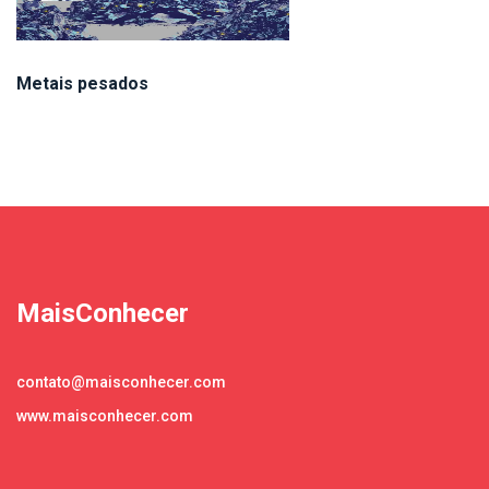
Metais pesados
MaisConhecer
contato@maisconhecer.com
www.maisconhecer.com