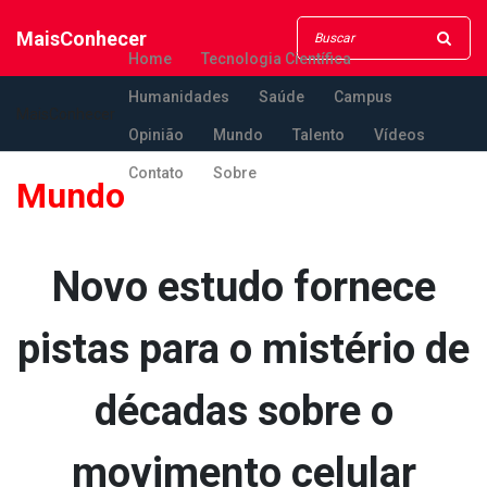
MaisConhecer
Home
Tecnologia Científica
Humanidades
Saúde
Campus
MaisConhecer
Opinião
Mundo
Talento
Vídeos
Contato
Sobre
Mundo
Novo estudo fornece
pistas para o mistério de
décadas sobre o
movimento celular