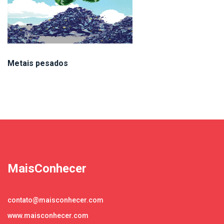
Metais pesados
MaisConhecer
contato@maisconhecer.com
www.maisconhecer.com