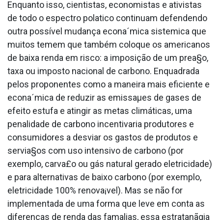
Enquanto isso, cientistas, economistas e ativistas
de todo o espectro pola­tico continuam defendendo
outra possí­vel mudança econa´mica sistemica que
muitos temem que também coloque os americanos
de baixa renda em risco: a imposição de um prea§o,
taxa ou imposto nacional de carbono. Enquadrada
pelos proponentes como a maneira mais eficiente e
econa´mica de reduzir as emissaµes de gases de
efeito estufa e atingir as metas climáticas, uma
penalidade de carbono incentivaria produtores e
consumidores a desviar os gastos de produtos e
servia§os com uso intensivo de carbono (por
exemplo, carva£o ou gás natural gerado eletricidade)
e para alternativas de baixo carbono (por exemplo,
eletricidade 100% renova¡vel). Mas se não for
implementada de uma forma que leve em conta as
diferenças de renda das fama­lias, essa estratanãgia