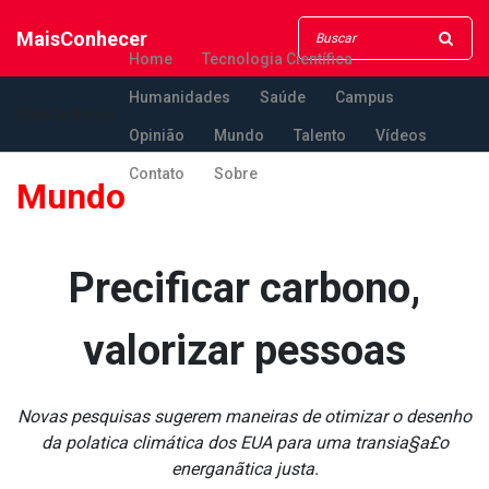
MaisConhecer
Home
Tecnologia Científica
Humanidades
Saúde
Campus
MaisConhecer
Opinião
Mundo
Talento
Vídeos
Contato
Sobre
Mundo
Precificar carbono,
valorizar pessoas
Novas pesquisas sugerem maneiras de otimizar o desenho
da pola­tica climática dos EUA para uma transia§a£o
energanãtica justa.