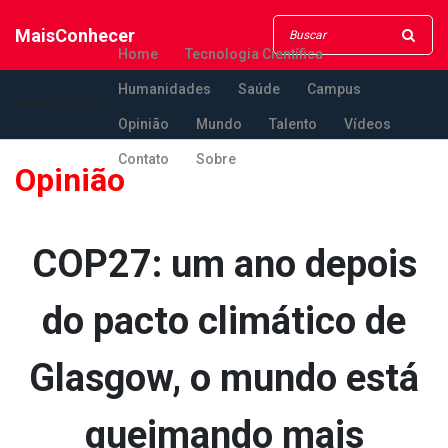
MaisConhecer
Home
Tecnologia Científica
Humanidades
Saúde
Campus
MaisConhecer
Opinião
Mundo
Talento
Vídeos
Contato
Sobre
Opinião
COP27: um ano depois
do pacto climático de
Glasgow, o mundo está
queimando mais