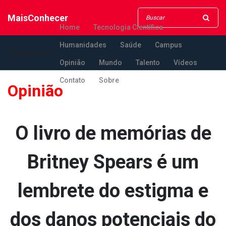
MaisConhecer
Home
Tecnologia Científica
Humanidades
Saúde
Campus
MaisConhecer
Opinião
Mundo
Talento
Vídeos
Contato
Sobre
Opinião
O livro de memórias de
Britney Spears é um
lembrete do estigma e
dos danos potenciais do