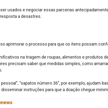
m ser usados e negociar essas parcerias antecipadament
 resposta a desastres.
ciso aprimorar o processo para que os itens possam con
ificativos na triagem de roupas, alimentos e produtos de
adores precisam saber que medidas simples, como amarra
o.
essoal”, “sapatos número 36”, por exemplo, ajudam basta
s disseminar instruções para que a doação chegue mini
kenews