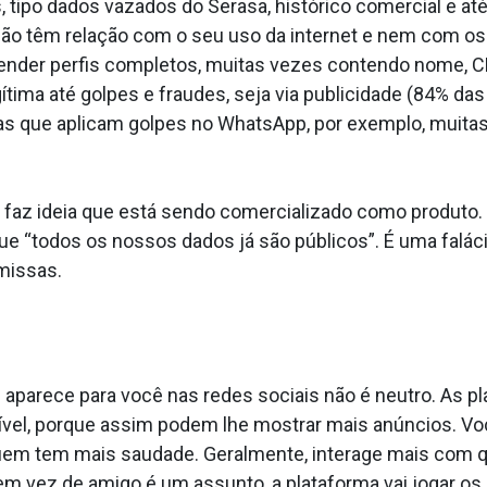
 tipo dados vazados do Serasa, histórico comercial e a
 não têm relação com o seu uso da internet e nem com os
nder perfis completos, muitas vezes contendo nome, CP
ítima até golpes e fraudes, seja via publicidade (84% d
oas que aplicam golpes no WhatsApp, por exemplo, muitas
z ideia que está sendo comercializado como produto. P
ue “todos os nossos dados já são públicos”. É uma falác
missas.
e aparece para você nas redes sociais não é neutro. As 
ível, porque assim podem lhe mostrar mais anúncios. V
uem tem mais saudade. Geralmente, interage mais com q
m vez de amigo é um assunto, a plataforma vai jogar os