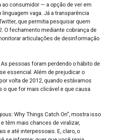
ada ao consumidor — a opção de ver em
m linguagem vaga. Já a transparência
witter, que permitia pesquisar quem
2. O fechamento mediante cobrança de
onitorar articulações de desinformação
l. As pessoas foram perdendo o hábito de
se essencial. Além de prejudicar o
u por volta de 2012, quando estávamos
 o que for mais clicável e que causa
agious: Why Things Catch On”, mostra isso
e têm mais chances de viralizar,
e até interpessoais. E, claro, o
cê se informe; quer que você reaja