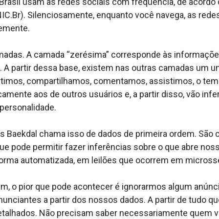
 Brasil usam as redes sociais com frequência, de acord
IC.Br). Silenciosamente, enquanto você navega, as rede
temente.
amadas. A camada “zerésima” corresponde às informaçõ
os. A partir dessa base, existem nas outras camadas um
rtimos, compartilhamos, comentamos, assistimos, o te
amente aos de outros usuários e, a partir disso, vão i
personalidade.
 Baekdal chama isso de dados de primeira ordem. São cr
que pode permitir fazer inferências sobre o que abre no
 forma automatizada, em leilões que ocorrem em micros
em, o pior que pode acontecer é ignorarmos algum anúnci
unciantes a partir dos nossos dados. A partir de tudo q
detalhados. Não precisam saber necessariamente quem v