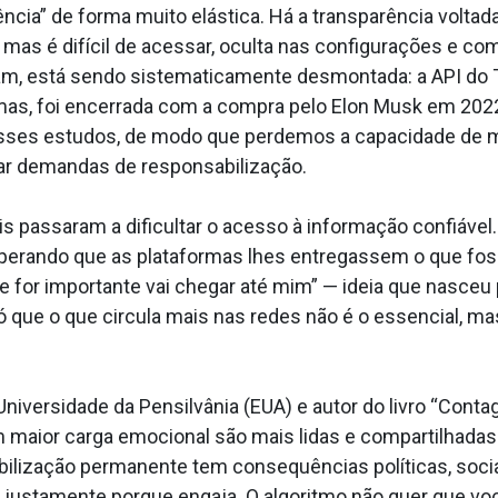
ência” de forma muito elástica. Há a transparência volt
mas é difícil de acessar, oculta nas configurações e co
am, está sendo sistematicamente desmontada: a API do T
as, foi encerrada com a compra pelo Elon Musk em 202
desses estudos, de modo que perdemos a capacidade de m
r demandas de responsabilização.
ais passaram a dificultar o acesso à informação confiáve
sperando que as plataformas lhes entregassem o que fos
se for importante vai chegar até mim” — ideia que nasce
 que o que circula mais nas redes não é o essencial, mas
niversidade da Pensilvânia (EUA) e autor do livro “Cont
maior carga emocional são mais lidas e compartilhadas 
lização permanente tem consequências políticas, sociais 
o justamente porque engaja. O algoritmo não quer que vo