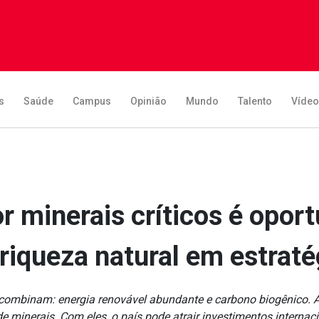
s
Saúde
Campus
Opinião
Mundo
Talento
Víde
r minerais críticos é opor
riqueza natural em estratég
s combinam: energia renovável abundante e carbono biogênico. 
de minerais. Com eles, o país pode atrair investimentos internaci