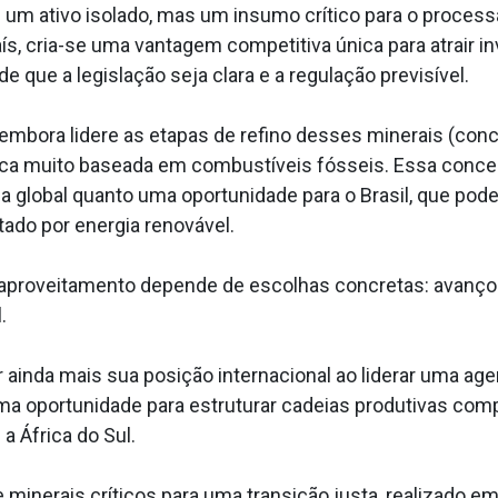
as um ativo isolado, mas um insumo crítico para o proce
s, cria-se uma vantagem competitiva única para atrair i
e que a legislação seja clara e a regulação previsível.
e, embora lidere as etapas de refino desses minerais (c
rica muito baseada em combustíveis fósseis. Essa conce
a global quanto uma oportunidade para o Brasil, que pode
tado por energia renovável.
 aproveitamento depende de escolhas concretas: avanço 
.
 ainda mais sua posição internacional ao liderar uma age
uma oportunidade para estruturar cadeias produtivas c
a África do Sul.
re minerais críticos para uma transição justa, realizado em