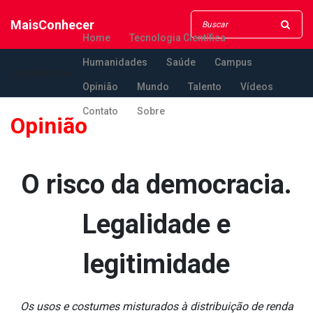
MaisConhecer
Home
Tecnologia Científica
Humanidades
Saúde
Campus
MaisConhecer
Opinião
Mundo
Talento
Vídeos
Contato
Sobre
Opinião
O risco da democracia.
Legalidade e
legitimidade
Os usos e costumes misturados à distribuição de renda