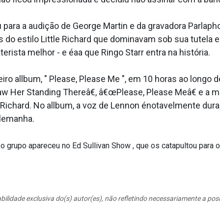
 para a audição de George Martin e da gravadora Parlap
es do estilo Little Richard que dominavam sob sua tute
ista melhor - e éaa­ que Ringo Starr entra na história.
eiro allbum, " Please, Please Me ", em 10 horas ao longo
aw Her Standing Thereâ€, â€œPlease, Please Meâ€ e a m
 Richard. No allbum, a voz de Lennon énotavelmente dura
lemanha.
rupo apareceu no Ed Sullivan Show , que os catapultou para o e
bilidade exclusiva do(s) autor(es), não refletindo necessariamente a po