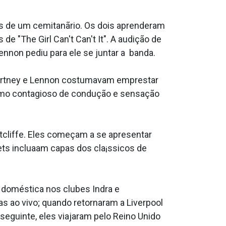
 de um cemitanãrio. Os dois aprenderam
 "The Girl Can't Can't It". A audição de
ennon pediu para ele se juntar a banda.
Cartney e Lennon costumavam emprestar
ritmo contagioso de condução e sensação
utcliffe. Eles começam a se apresentar
ts inclua­am capas dos cla¡ssicos de
 doméstica nos clubes Indra e
s ao vivo; quando retornaram a Liverpool
eguinte, eles viajaram pelo Reino Unido