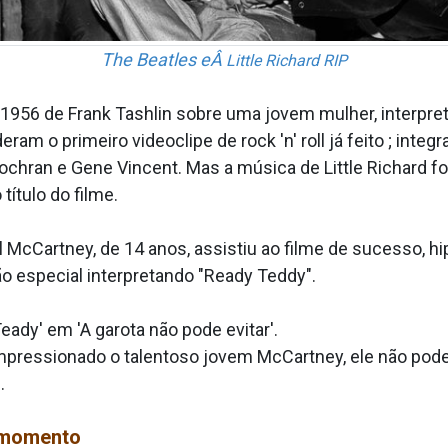
The Beatles eÂ
Little Richard RIP
 1956 de Frank Tashlin sobre uma jovem mulher, interpr
ram o primeiro videoclipe de rock 'n' roll já feito ; inte
hran e Gene Vincent. Mas a música de Little Richard foi
tí­tulo do filme.
cCartney, de 14 anos, assistiu ao filme de sucesso, hip
ção especial interpretando "Ready Teddy".
ady' em 'A garota não pode evitar'.
impressionado o talentoso jovem McCartney, ele não pod
.
 momento