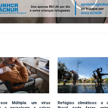
rose Múltipla: um vírus
Refúgios climáticos: o
a a neurologia a salvar
Brasil pode fazer ant