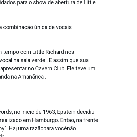
dados para o show de abertura de Little
ua combinação única de vocais
 tempo com Little Richard nos
 vocal na sala verde . E assim que sua
 apresentar no Cavern Club. Ele teve um
anda na Amanãrica .
rds, no ini­cio de 1963, Epstein decidiu
a realizado em Hamburgo. Então, na frente
aby". Ha¡ uma razãopara vocênão
da.