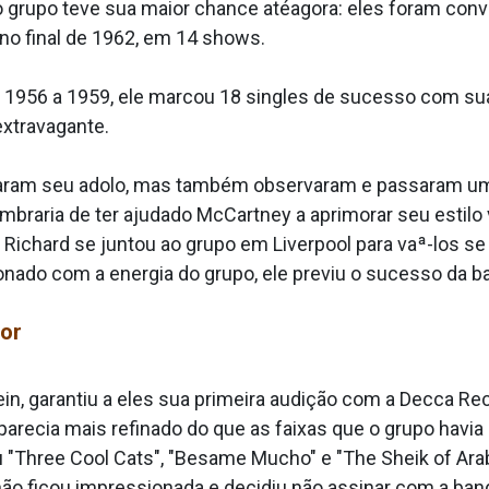
 grupo teve sua maior chance atéagora: eles foram convi
no final de 1962, em 14 shows.
e 1956 a 1959, ele marcou 18 singles de sucesso com s
extravagante.
ram seu a­dolo, mas também observaram e passaram um
lembraria de ter ajudado McCartney a aprimorar seu estilo
 Richard se juntou ao grupo em Liverpool para vaª-los se
ionado com a energia do grupo, ele previu o sucesso da b
hor
in, garantiu a eles sua primeira audição com a Decca Reco
 parecia mais refinado do que as faixas que o grupo havi
u "Three Cool Cats", "Besame Mucho" e "The Sheik of Ar
ão ficou impressionada e decidiu não assinar com a ban