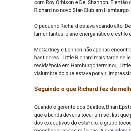
com Roy Orbison e Del Shannon. E então o
Richard no novo Star-Club em Hamburgo, 
O pequeno Richard estava voando alto. D
lamentantes, piano energanãtico e estilo 
McCartney e Lennon não apenas encontra
bastidores . Little Richard mais tarde se 
residaªncia em Hamburgo terminou, Little
vislumbre do que estava por vir; impress
Seguindo o que Richard fez de mel
Quando o gerente dos Beatles, Brian Epste
que a banda deveria tocar um set list que
dos executivos do estaºdio, o grupo toco
reconhecer essas músicas. A gravadora n