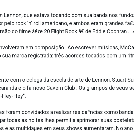
 Lennon, que estava tocando com sua banda nos fundos
lo rock 'n' roll americano, e ambos eram grandes fa£s de
ão do filme â€œ 20 Flight Rock â€ de Eddie Cochran . L
 envolveram em composição . Ao escrever músicas, Mc
ito sua marca registrada: três acordes tocados com um 
ente com o colega da escola de arte de Lennon, Stuart S
caranda e o famoso Cavern Club . Os grampos de seus se
ey-Hey-Hey".
es foram convidados a realizar residaªncias como banda
r todas as noites lhes permitia aprimorar suas costeleta
tes e as multidaµes em seus shows aumentaram. No ano s