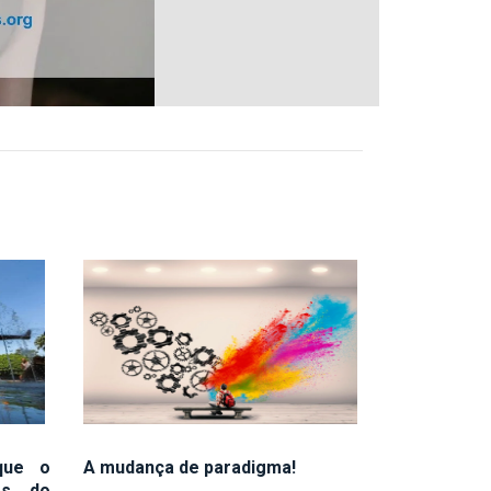
 que o
A mudança de paradigma!
es do