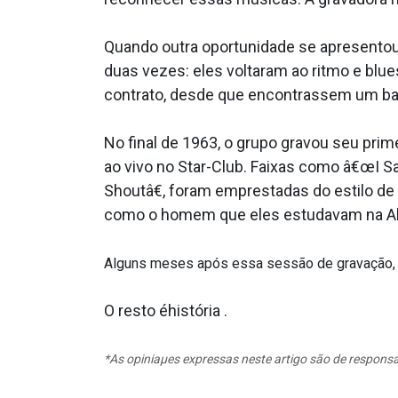
Quando outra oportunidade se apresentou
duas vezes: eles voltaram ao ritmo e blu
contrato, desde que encontrassem um bater
No final de 1963, o grupo gravou seu prim
ao vivo no Star-Club. Faixas como â€œI S
Shoutâ€, foram emprestadas do estilo de
como o homem que eles estudavam na A
Alguns meses após essa sessão de gravação, o g
O resto éhistória .
*As opiniaµes expressas neste artigo são de responsa