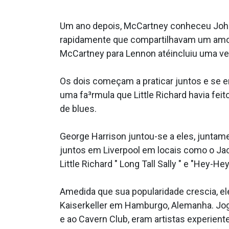
Um ano depois, McCartney conheceu John
rapidamente que compartilhavam um amor pe
McCartney para Lennon atéincluiu uma vers
Os dois começam a praticar juntos e se
uma fa³rmula que Little Richard havia fe
de blues.
George Harrison juntou-se a eles, juntam
juntos em Liverpool em locais como o Ja
Little Richard " Long Tall Sally " e "Hey-H
Amedida que sua popularidade crescia, el
Kaiserkeller em Hamburgo, Alemanha. Joga
e ao Cavern Club, eram artistas experien