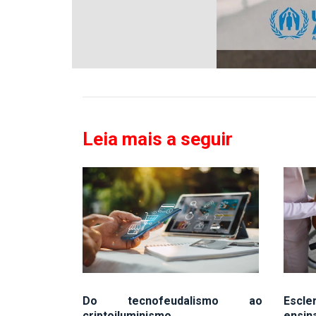
Leia mais a seguir
Do tecnofeudalismo ao
Escle
criptoiluminismo
ensin