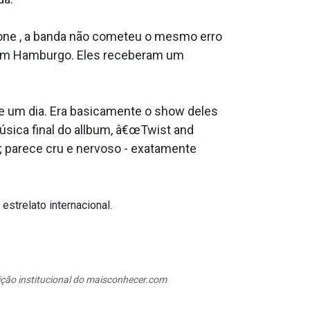
hone , a banda não cometeu o mesmo erro
la em Hamburgo. Eles receberam um
 de um dia. Era basicamente o show deles
úsica final do allbum, â€œTwist and
; parece cru e nervoso - exatamente
strelato internacional.
sição institucional do maisconhecer.com