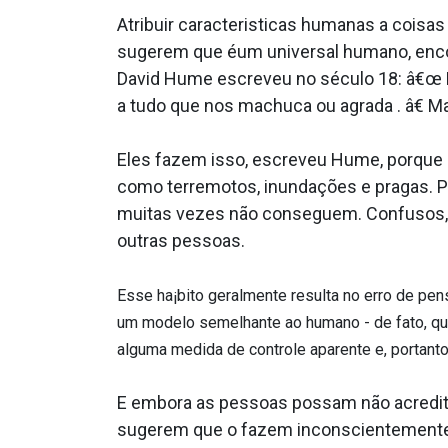
Atribuir caracteri­sticas humanas a cois
sugerem que éum universal humano, encon
David Hume escreveu no século 18: â€œ En
a tudo que nos machuca ou agrada . â€ M
Eles fazem isso, escreveu Hume, porque
como terremotos, inundações e pragas. Pa
muitas vezes não conseguem. Confusos, e
outras pessoas.
Esse ha¡bito geralmente resulta no erro de pen
um modelo semelhante ao humano - de fato, qual
alguma medida de controle aparente e, portanto
E embora as pessoas possam não acredi
sugerem que o fazem inconscientement