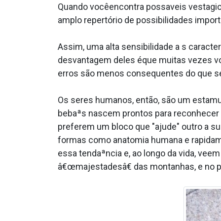
Quando vocêencontra possa­veis vesta­gi
amplo repertório de possibilidades impo
Assim, uma alta sensibilidade a s caracte
desvantagem deles éque muitas vezes v
erros são menos consequentes do que sent
Os seres humanos, então, são um esta­mul
bebaªs nascem prontos para reconhecer u
preferem um bloco que "ajude" outro a su
formas como anatomia humana e rapidam
essa tendaªncia e, ao longo da vida, v
â€œmajestadesâ€ das montanhas, e no pro