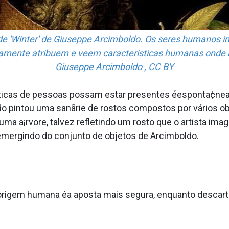
e 'Winter' de Giuseppe Arcimboldo. Os seres humanos i
amente atribuem e veem caracteri­sticas humanas onde 
Giuseppe Arcimboldo , CC BY
ticas de pessoas possam estar presentes éesponta¢nea e 
do pintou uma sanãrie de rostos compostos por vários ob
uma a¡rvore, talvez refletindo um rosto que o artista i
 emergindo do conjunto de objetos de Arcimboldo.
rigem humana éa aposta mais segura, enquanto descarta