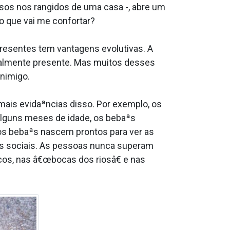
sos nos rangidos de uma casa -, abre um
o que vai me confortar?
opresentes tem vantagens evolutivas. A
almente presente. Mas muitos desses
inimigo.
mais evidaªncias disso. Por exemplo, os
alguns meses de idade, os bebaªs
 os bebaªs nascem prontos para ver as
s sociais. As pessoas nunca superam
os, nas â€œbocas dos riosâ€ e nas