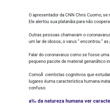
O apresentador da CNN Chris Cuomo, se rec
Ele alertou sua platanãia para não coopera
Outras pessoas chamavam o coronava­rus de 
um lar de idosos, o va­rus " encontrou " a
Falar do coronava­rus como se fosse uma
pequeno pacote de material genanãtico 
ComoÂ cientistas cognitivos que estuda
lugares éuma caracterí­stica humana inat
confuso.
a‰ da natureza humana ver caracte