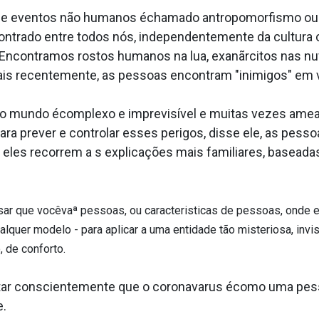
as e eventos não humanos échamado antropomorfismo ou p
trado entre todos nós, independentemente da cultura ou
contramos rostos humanos na lua, exanãrcitos nas nuvens
ais recentemente, as pessoas encontram "inimigos" em v
 o mundo écomplexo e imprevisível e muitas vezes ame
ra prever e controlar esses perigos, disse ele, as pes
les recorrem a s explicações mais familiares, baseadas
sar que vocêvaª pessoas, ou caracteri­sticas de pessoas, onde e
quer modelo - para aplicar a uma entidade tão misteriosa, invi
, de conforto.
tar conscientemente que o coronava­rus écomo uma pes
e.