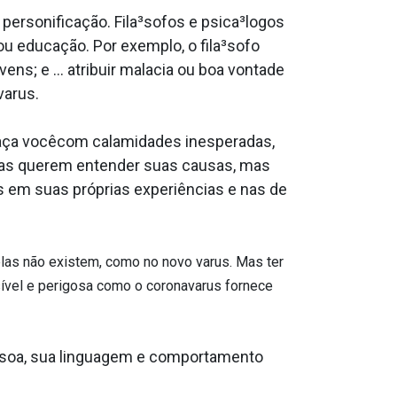
ersonificação. Fila³sofos e psica³logos
 educação. Por exemplo, o fila³sofo
; e ... atribuir mala­cia ou boa vontade
a­rus.
aça vocêcom calamidades inesperadas,
soas querem entender suas causas, mas
 em suas próprias experiências e nas de
las não existem, como no novo va­rus. Mas ter
sível e perigosa como o coronava­rus fornece
soa, sua linguagem e comportamento