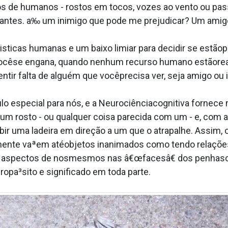
os de humanos - rostos em tocos, vozes ao vento ou pas
rtantes. a‰ um inimigo que pode me prejudicar? Um amig
ri­sticas humanas e um baixo limiar para decidir se estã
ocêse engana, quando nenhum recurso humano estãore
ir falta de alguém que vocêprecisa ver, seja amigo ou 
o especial para nós, e a Neurociênciacognitiva fornece 
m rosto - ou qualquer coisa parecida com um - e, com 
bir uma ladeira em direção a um que o atrapalhe. Assim,
ente vaªem atéobjetos inanimados como tendo relaçõe
eem aspectos de nosmesmos nas â€œfacesâ€ dos penhasc
pa³sito e significado em toda parte.