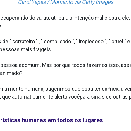
Carol Yepes / Momento via Getty Images
uperando do va­rus, atribuiu a intenção maliciosa a ele, 
r.
" sorrateiro " , " complicado ", " impiedoso ", " cruel " e
s pessoas mais fra¡geis.
 pessoa écomum. Mas por que todos fazemos isso, apes
inanimado?
m a mente humana, sugerimos que essa tendaªncia a ver
a, que automaticamente alerta vocêpara sinais de outra
ri­sticas humanas em todos os lugares