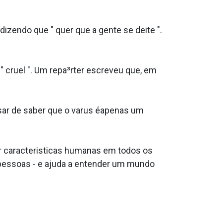
dizendo que " quer que a gente se deite ".
 " cruel ". Um repa³rter escreveu que, em
ar de saber que o va­rus éapenas um
 caracteri­sticas humanas em todos os
s pessoas - e ajuda a entender um mundo