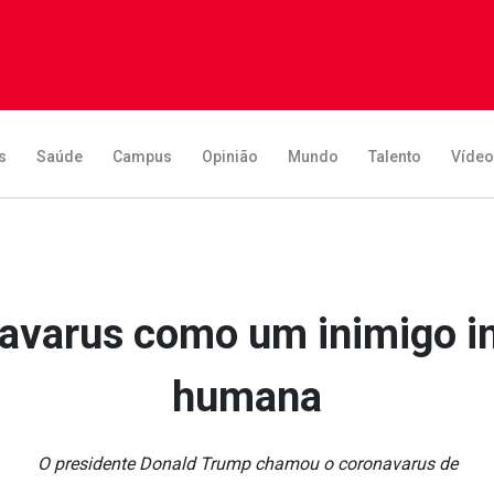
s
Saúde
Campus
Opinião
Mundo
Talento
Víde
va­rus como um inimigo in
humana
O presidente Donald Trump chamou o coronava­rus de