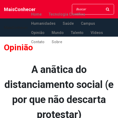
MaisConhecer
Home
Tecnologia Científica
Humanidades
Saúde
Campus
MaisConhecer
Opinião
Mundo
Talento
Vídeos
Contato
Sobre
Opinião
A anãtica do
distanciamento social (e
por que não descarta
protestar)