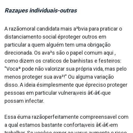
Razaµes individuais-outras
A razãomoral candidata mais a³bvia para praticar o
distanciamento social éproteger outros em
particular a quem alguém tem uma obrigação
direcionada. Os ava³s são o papel comum aqui ,
como dizem os cra­ticos de banhistas e festeiros:
"Vocaª pode não valorizar sua própria vida, mas pelo
menos proteger sua ava³!" Ou alguma variação
disso. A ideia ésimplesmente que épreciso proteger
pessoas em particular vulnera¡veis â€‹â€‹que
possam infectar.
Essa éuma razãoperfeitamente compreensa­vel com
a qual estamos bastante conforta¡veis â€‹â€‹em
trabalhar. Se vocêse expor ao va­rus aumenta o risco