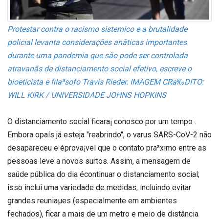
Protestar contra o racismo sistemico e a brutalidade
policial levanta considerações anãticas importantes
durante uma pandemia que são pode ser controlada
atravanãs de distanciamento social efetivo, escreve o
bioeticista e fila³sofo Travis Rieder. IMAGEM CRa‰DITO:
WILL KIRK / UNIVERSIDADE JOHNS HOPKINS
O distanciamento social ficara¡ conosco por um tempo .
Embora opaís já esteja "reabrindo", o va­rus SARS-CoV-2 não
desapareceu e éprova¡vel que o contato pra³ximo entre as
pessoas leve a novos surtos. Assim, a mensagem de
saúde pública do dia écontinuar o distanciamento social;
isso inclui uma variedade de medidas, incluindo evitar
grandes reuniaµes (especialmente em ambientes
fechados), ficar a mais de um metro e meio de distância