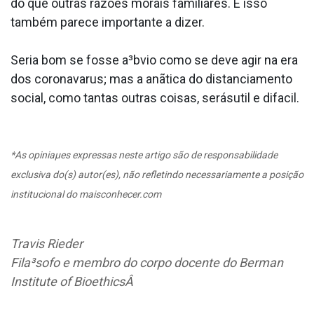
do que outras razões morais familiares. E isso
também parece importante a dizer.
Seria bom se fosse a³bvio como se deve agir na era
dos coronava­rus; mas a anãtica do distanciamento
social, como tantas outras coisas, serásutil e difa­cil.
*As opiniaµes expressas neste artigo são de responsabilidade
exclusiva do(s) autor(es), não refletindo necessariamente a posição
institucional do maisconhecer.com
Travis Rieder
Fila³sofo e membro do corpo docente do Berman
Institute of BioethicsÂ