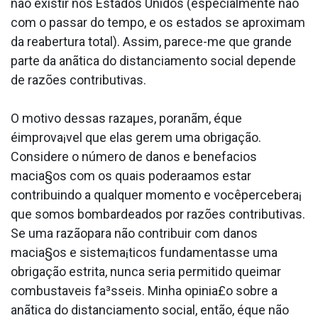
não existir nos Estados Unidos (especialmente não
com o passar do tempo, e os estados se aproximam
da reabertura total). Assim, parece-me que grande
parte da anãtica do distanciamento social depende
de razões contributivas.
O motivo dessas razaµes, poranãm, éque
éimprova¡vel que elas gerem uma obrigação.
Considere o número de danos e benefa­cios
macia§os com os quais podera­amos estar
contribuindo a qualquer momento e vocêpercebera¡
que somos bombardeados por razões contributivas.
Se uma razãopara não contribuir com danos
macia§os e sistema¡ticos fundamentasse uma
obrigação estrita, nunca seria permitido queimar
combusta­veis fa³sseis. Minha opinia£o sobre a
anãtica do distanciamento social, então, éque não