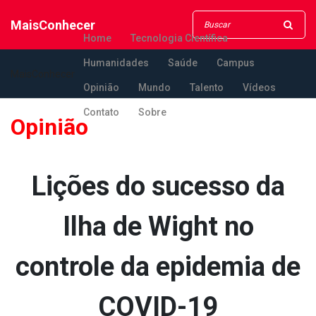
MaisConhecer
Home
Tecnologia Científica
Humanidades
Saúde
Campus
MaisConhecer
Opinião
Mundo
Talento
Vídeos
Contato
Sobre
Opinião
Lições do sucesso da
Ilha de Wight no
controle da epidemia de
COVID-19