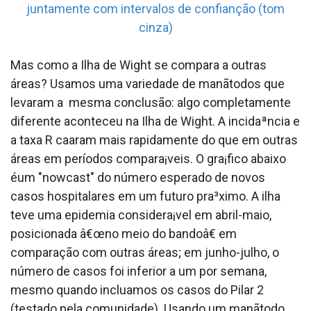
juntamente com intervalos de confianção (tom
cinza)
Mas como a Ilha de Wight se compara a outras
áreas? Usamos uma variedade de manãtodos que
levaram a mesma conclusão: algo completamente
diferente aconteceu na Ilha de Wight. A incidaªncia e
a taxa R caa­ram mais rapidamente do que em outras
áreas em períodos compara¡veis. O gra¡fico abaixo
éum "nowcast" do número esperado de novos
casos hospitalares em um futuro pra³ximo. A ilha
teve uma epidemia considera¡vel em abril-maio,
posicionada â€œno meio do bandoâ€ em
comparação com outras áreas; em junho-julho, o
número de casos foi inferior a um por semana,
mesmo quando inclua­mos os casos do Pilar 2
(testado pela comunidade). Usando um manãtodo