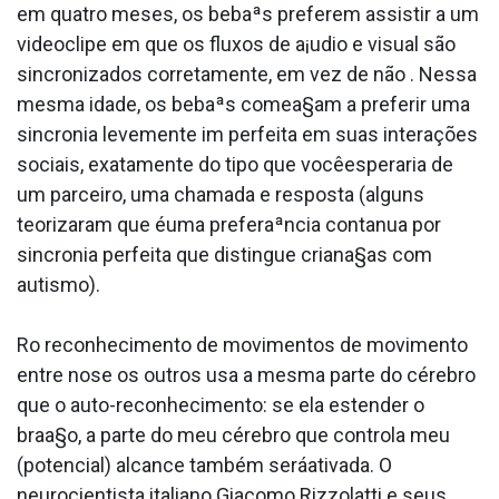
em quatro meses, os bebaªs preferem assistir a um
videoclipe em que os fluxos de a¡udio e visual são
sincronizados corretamente, em vez de não . Nessa
mesma idade, os bebaªs comea§am a preferir uma
sincronia levemente im perfeita em suas interações
sociais, exatamente do tipo que vocêesperaria de
um parceiro, uma chamada e resposta (alguns
teorizaram que éuma preferaªncia conta­nua por
sincronia perfeita que distingue criana§as com
autismo).
Ro reconhecimento de movimentos de movimento
entre nose os outros usa a mesma parte do cérebro
que o auto-reconhecimento: se ela estender o
braa§o, a parte do meu cérebro que controla meu
(potencial) alcance também seráativada. O
neurocientista italiano Giacomo Rizzolatti e seus