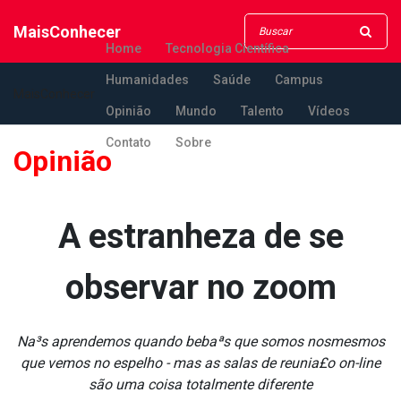
MaisConhecer
Home
Tecnologia Científica
Humanidades
Saúde
Campus
MaisConhecer
Opinião
Mundo
Talento
Vídeos
Contato
Sobre
Opinião
A estranheza de se
observar no zoom
Na³s aprendemos quando bebaªs que somos nosmesmos
que vemos no espelho - mas as salas de reunia£o on-line
são uma coisa totalmente diferente