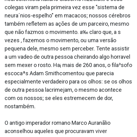
colegas viram pela primeira vez esse "sistema de
neura´nios-espelho" em macacos; nossos cérebros
também refletem as ações de um parceiro, mesmo
que não fazmos o movimento. a‰ claro que, a s
vezes , fazemos o movimento, ou uma versão
pequena dele, mesmo sem perceber. Tente assistir
a um va­deo de outra pessoa cheirando algo horra­vel
sem mexer o rosto. Ha¡ mais de 260 anos, o fila³sofo
escocaªs Adam Smithcomentou que parecia
especialmente verdadeiro para os olhos: se os olhos
de outra pessoa lacrimejam, o mesmo acontece
com os nossos; se eles estremecem de dor,
nostambém.
O antigo imperador romano Marco Auranãlio
aconselhou aqueles que procuravam viver