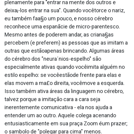
plenamente para "entrar na mente dos outros e
deixa¡-los entrar na sua". Quando vocêtorce o nariz,
eu também faa§o um pouco, e nosso cérebro
reconhece uma espanãcie de micro-parentesco.
Mesmo antes de poderem andar, as criana§as
percebem (e preferem) as pessoas que as imitam a
outras que estãoapenas brincando. Algumas áreas
do cérebro dos "neura´nios-espelho" são
especialmente ativas quando vocêimita alguém no
estilo espelho: se vocêestãode frente para elas e
elas movem a ma£o direita, vocêmove a esquerda.
Isso também ativa áreas da linguagem no cérebro,
talvez porque a imitação cara a cara seja
inerentemente comunicativa - ela nos ajuda a
entender um ao outro. Aquele colega acenando
entusiasticamente em sua praça Zoom éum prazer;
o sa­mbolo de "polegar para cima" menos.