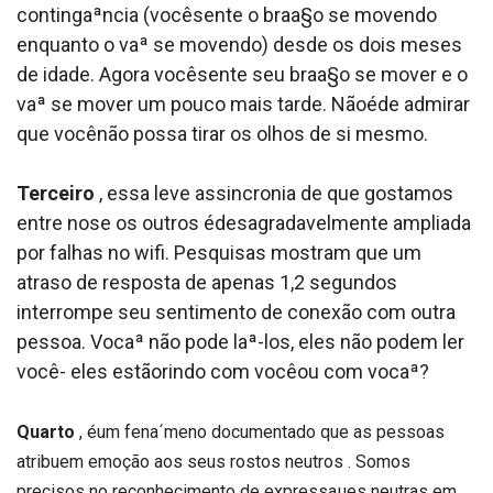
contingaªncia (vocêsente o braa§o se movendo
enquanto o vaª se movendo) desde os dois meses
de idade. Agora vocêsente seu braa§o se mover e o
vaª se mover um pouco mais tarde. Nãoéde admirar
que vocênão possa tirar os olhos de si mesmo.
Terceiro
, essa leve assincronia de que gostamos
entre nose os outros édesagradavelmente ampliada
por falhas no wifi. Pesquisas mostram que um
atraso de resposta de apenas 1,2 segundos
interrompe seu sentimento de conexão com outra
pessoa. Vocaª não pode laª-los, eles não podem ler
você- eles estãorindo com vocêou com vocaª?
Quarto
, éum fena´meno documentado que as pessoas
atribuem emoção aos seus rostos neutros . Somos
precisos no reconhecimento de expressaµes neutras em