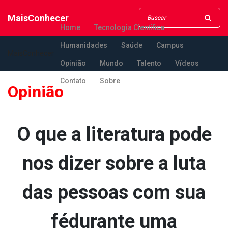
MaisConhecer
Home
Tecnologia Científica
Humanidades
Saúde
Campus
MaisConhecer
Opinião
Mundo
Talento
Vídeos
Contato
Sobre
Opinião
O que a literatura pode
nos dizer sobre a luta
das pessoas com sua
fédurante uma