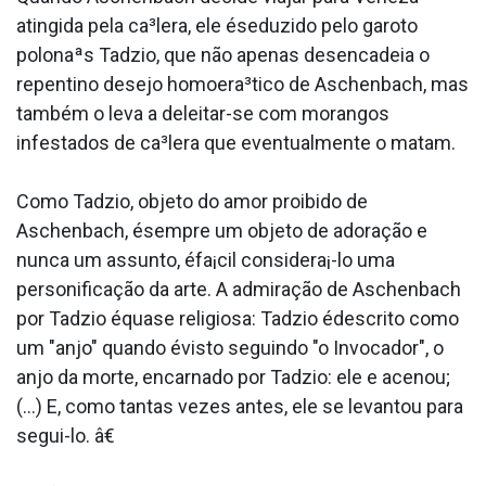
atingida pela ca³lera, ele éseduzido pelo garoto
polonaªs Tadzio, que não apenas desencadeia o
repentino desejo homoera³tico de Aschenbach, mas
também o leva a deleitar-se com morangos
infestados de ca³lera que eventualmente o matam.
Como Tadzio, objeto do amor proibido de
Aschenbach, ésempre um objeto de adoração e
nunca um assunto, éfa¡cil considera¡-lo uma
personificação da arte. A admiração de Aschenbach
por Tadzio équase religiosa: Tadzio édescrito como
um "anjo" quando évisto seguindo "o Invocador", o
anjo da morte, encarnado por Tadzio: ele e acenou;
(...) E, como tantas vezes antes, ele se levantou para
segui-lo. â€