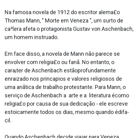
Na famosa novela de 1912 do escritor alema£o
Thomas Mann, " Morte em Veneza ", um surto de
ca³lera afeta o protagonista Gustav von Aschenbach,
um homem instrua­do.
Em face disso, a novela de Mann não parece se
envolver com religia£o ou fanã. No entanto, o
cara¡ter de Aschenbach estãoprofundamente
enraizado nos princa­pios e valores religiosos de
uma anãtica de trabalho protestante. Para Mann, o
serviço de Aschenbach a arte e a literatura écomo
religia£o por causa de sua dedicação - ele escreve
estoicamente todos os dias, mesmo quando édifa­
cil.
Quando Aschenbach decide viajar para Veneza