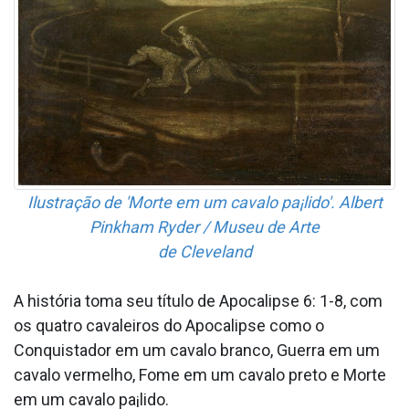
Ilustração de 'Morte em um cavalo pa¡lido'. Albert
Pinkham Ryder / Museu de Arte
de Cleveland
A história toma seu tí­tulo de Apocalipse 6: 1-8, com
os quatro cavaleiros do Apocalipse como o
Conquistador em um cavalo branco, Guerra em um
cavalo vermelho, Fome em um cavalo preto e Morte
em um cavalo pa¡lido.