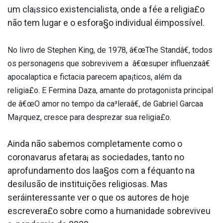
um cla¡ssico existencialista, onde a fée a religia£o
não tem lugar e o esfora§o individual éimpossí­vel.
No livro de Stephen King, de 1978, â€œThe Standâ€, todos
os personagens que sobrevivem a â€œsuper influenzaâ€
apocala­ptica e ficta­cia parecem apa¡ticos, além da
religia£o. E Fermina Daza, amante do protagonista principal
de â€œO amor no tempo da ca³leraâ€, de Gabriel Garca­a
Ma¡rquez, cresce para desprezar sua religia£o.
Ainda não sabemos completamente como o
coronava­rus afetara¡ as sociedades, tanto no
aprofundamento dos laa§os com a féquanto na
desilusão de instituições religiosas. Mas
seráinteressante ver o que os autores de hoje
escrevera£o sobre como a humanidade sobreviveu