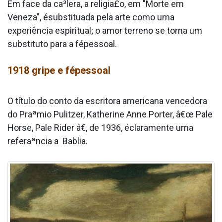
Em face da ca³lera, a religia£o, em "Morte em
Veneza", ésubstitua­da pela arte como uma
experiência espiritual; o amor terreno se torna um
substituto para a fépessoal.
1918 gripe e fépessoal
O tí­tulo do conto da escritora americana vencedora
do Praªmio Pulitzer, Katherine Anne Porter, â€œ Pale
Horse, Pale Rider â€, de 1936, éclaramente uma
referaªncia a Ba­blia.