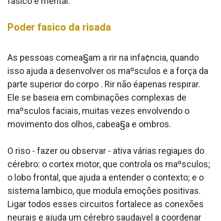
fa­sico e mental.
Poder fa­sico da risada
As pessoas comea§am a rir na infa¢ncia, quando
isso ajuda a desenvolver os maºsculos e a força da
parte superior do corpo . Rir não éapenas respirar.
Ele se baseia em combinações complexas de
maºsculos faciais, muitas vezes envolvendo o
movimento dos olhos, cabea§a e ombros.
O riso - fazer ou observar - ativa várias regiaµes do
cérebro: o cortex motor, que controla os maºsculos;
o lobo frontal, que ajuda a entender o contexto; e o
sistema la­mbico, que modula emoções positivas.
Ligar todos esses circuitos fortalece as conexões
neurais e ajuda um cérebro sauda¡vel a coordenar