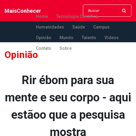
MaisConhecer
Home
Tecnologia Científica
Humanidades
Saúde
Campus
MaisConhecer
Opinião
Mundo
Talento
Vídeos
Contato
Sobre
Opinião
Rir ébom para sua
mente e seu corpo - aqui
estãoo que a pesquisa
mostra