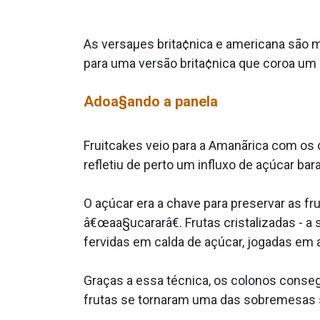
As versaµes brita¢nica e americana são 
para uma versão brita¢nica que coroa um
Adoa§ando a panela
Fruitcakes veio para a Amanãrica com os 
refletiu de perto um influxo de açúcar bar
O açúcar era a chave para preservar as f
â€œaa§ucararâ€. Frutas cristalizadas - 
fervidas em calda de açúcar, jogadas em 
Graças a essa técnica, os colonos conseg
frutas se tornaram uma das sobremesas 