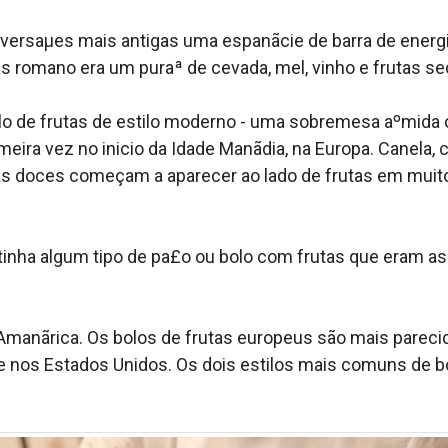
versaµes mais antigas uma espanãcie de barra de energi
as romano era um puraª de cevada, mel, vinho e frutas 
 de frutas de estilo moderno - uma sobremesa aºmida c
meira vez no ini­cio da Idade Manãdia, na Europa. Canel
arias doces começam a aparecer ao lado de frutas em mui
inha algum tipo de pa£o ou bolo com frutas que eram as 
 Amanãrica. Os bolos de frutas europeus são mais parec
e nos Estados Unidos. Os dois estilos mais comuns de bol