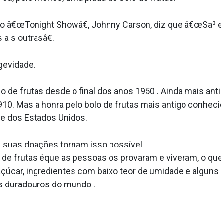
do â€œTonight Showâ€, Johnny Carson, diz que â€œSa³ ex
a s outrasâ€.
gevidade.
e frutas desde o final dos anos 1950 . Ainda mais antig
910. Mas a honra pelo bolo de frutas mais antigo conheci
te dos Estados Unidos.
: suas doações tornam isso possí­vel
s de frutas éque as pessoas os provaram e viveram, o que
açúcar, ingredientes com baixo teor de umidade e alguns
is duradouros do mundo .