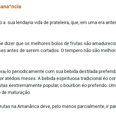
anaªncia
 sua lenda¡ria vida de prateleira, que, em uma era anter
 lhe dizer que os melhores bolos de frutas são amadurec
eses antes de serem cortados. O tempero não são melhor
a¡-lo periodicamente com sua bebida destilada preferida
or atédois meses. A bebida espirituosa tradicional éo 
rutas éextremamente popular, o bourbon éo preferido. U
o de maturação.
frutas na Amanãrica deve, pelo menos parcialmente, ir pa