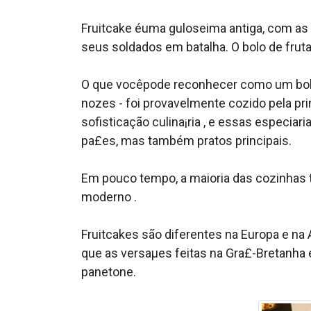
Fruitcake éuma guloseima antiga, com as 
seus soldados em batalha. O bolo de frut
O que vocêpode reconhecer como um bolo
nozes - foi provavelmente cozido pela pri
sofisticação culina¡ria , e essas especi
pa£es, mas também pratos principais.
Em pouco tempo, a maioria das cozinhas t
moderno .
Fruitcakes são diferentes na Europa e na
que as versaµes feitas na Gra£-Bretanha 
panetone.