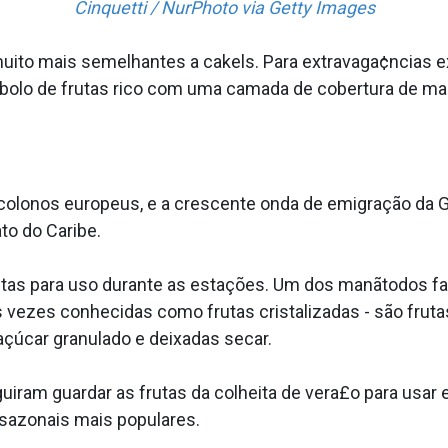
Cinquetti / NurPhoto via Getty Images
muito mais semelhantes a cakels. Para extravaga¢ncias 
 bolo de frutas rico com uma camada de cobertura de m
colonos europeus, e a crescente onda de emigração da G
ato do Caribe.
rutas para uso durante as estações. Um dos manãtodos fa
a s vezes conhecidas como frutas cristalizadas - são fru
açúcar granulado e deixadas secar.
uiram guardar as frutas da colheita de vera£o para usar 
sazonais mais populares.