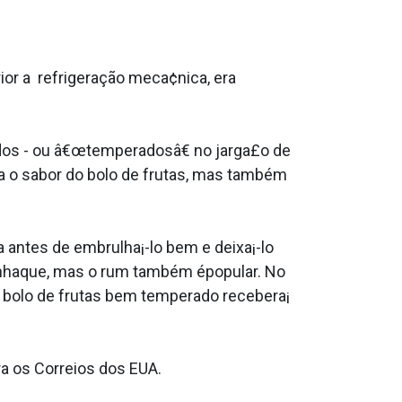
ior a refrigeração meca¢nica, era
idos - ou â€œtemperadosâ€ no jarga£o de
a o sabor do bolo de frutas, mas também
 antes de embrulha¡-lo bem e deixa¡-lo
conhaque, mas o rum também épopular. No
m bolo de frutas bem temperado recebera¡
ra os Correios dos EUA.