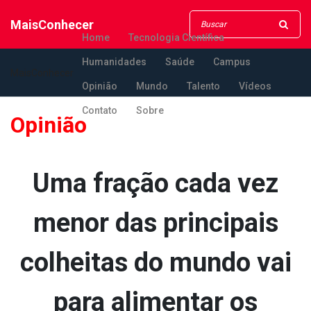
MaisConhecer
Home
Tecnologia Científica
Humanidades
Saúde
Campus
MaisConhecer
Opinião
Mundo
Talento
Vídeos
Contato
Sobre
Opinião
Uma fração cada vez
menor das principais
colheitas do mundo vai
para alimentar os