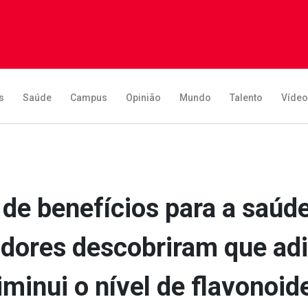
s
Saúde
Campus
Opinião
Mundo
Talento
Víde
de benefícios para a saúd
sadores descobriram que ad
iminui o nível de flavonoid