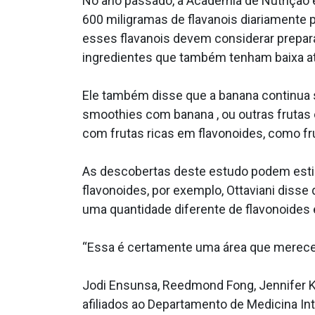
No ano passado, a Academia de Nutrição 
600 miligramas de flavanois diariamente 
esses flavanois devem considerar prepar
ingredientes que também tenham baixa ati
Ele também disse que a banana continua
smoothies com banana , ou outras frutas 
com frutas ricas em flavonoides, como fr
As descobertas deste estudo podem estim
flavonoides, por exemplo, Ottaviani diss
uma quantidade diferente de flavonoides e
“Essa é certamente uma área que merece m
Jodi Ensunsa, Reedmond Fong, Jennifer Ki
afiliados ao Departamento de Medicina Int