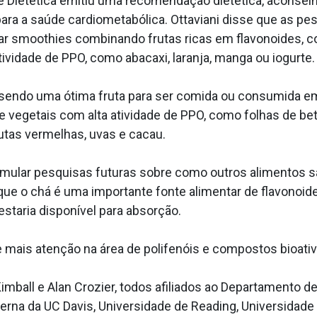
e Dietética emitiu uma recomendação dietética, aconse
para a saúde cardiometabólica. Ottaviani disse que as p
ar smoothies combinando frutas ricas em flavonoides, 
vidade de PPO, como abacaxi, laranja, manga ou iogurte.
 sendo uma ótima fruta para ser comida ou consumida 
e vegetais com alta atividade de PPO, como folhas de be
utas vermelhas, uvas e cacau.
ular pesquisas futuras sobre como outros alimentos sã
e que o chá é uma importante fonte alimentar de flavono
staria disponível para absorção.
ais atenção na área de polifenóis e compostos bioativos
mball e Alan Crozier, todos afiliados ao Departamento d
erna da UC Davis, Universidade de Reading, Universidade 