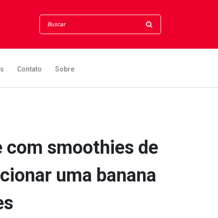
os
Contato
Sobre
e com smoothies de
icionar uma banana
es