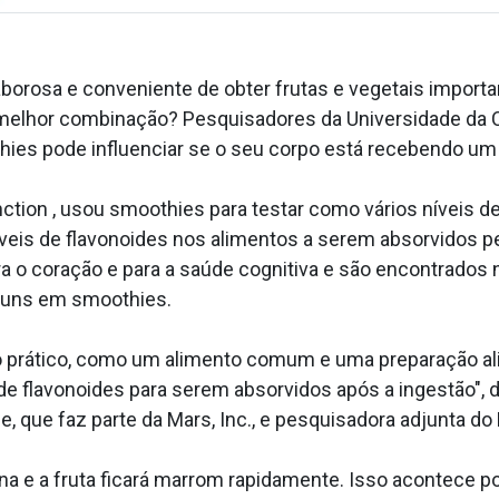
rosa e conveniente de obter frutas e vegetais importa
 melhor combinação? Pesquisadores da Universidade da C
ies pode influenciar se o seu corpo está recebendo um 
ction , usou smoothies para testar como vários níveis d
íveis de flavonoides nos alimentos a serem absorvidos p
 o coração e para a saúde cognitiva e são encontrados n
muns em smoothies.
o prático, como um alimento comum e uma preparação a
e flavonoides para serem absorvidos após a ingestão", dis
ge, que faz parte da Mars, Inc., e pesquisadora adjunta d
e a fruta ficará marrom rapidamente. Isso acontece por