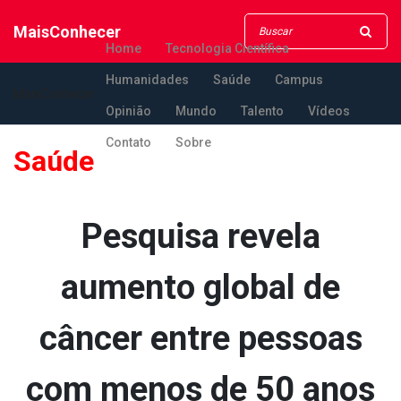
MaisConhecer
Home
Tecnologia Científica
Humanidades
Saúde
Campus
MaisConhecer
Opinião
Mundo
Talento
Vídeos
Contato
Sobre
Saúde
Pesquisa revela
aumento global de
câncer entre pessoas
com menos de 50 anos