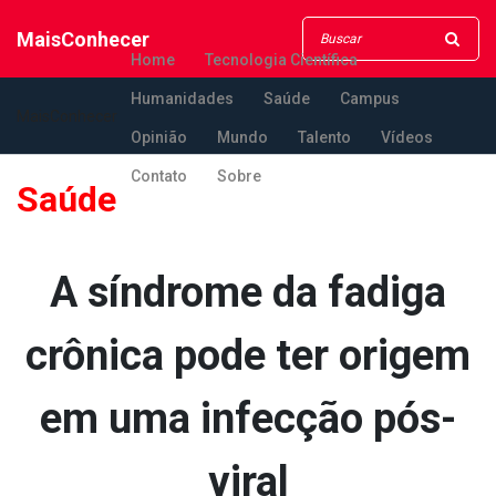
MaisConhecer
Home
Tecnologia Científica
Humanidades
Saúde
Campus
MaisConhecer
Opinião
Mundo
Talento
Vídeos
Contato
Sobre
Saúde
A síndrome da fadiga
crônica pode ter origem
em uma infecção pós-
viral