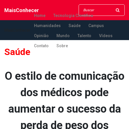
MaisConhecer
Home
Tecnologia Científica
Humanidades
Saúde
Campus
MaisConhecer
Opinião
Mundo
Talento
Vídeos
Contato
Sobre
Saúde
O estilo de comunicação
dos médicos pode
aumentar o sucesso da
perda de peso dos