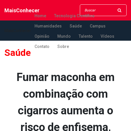
MaisConhecer
Home
Tecnologia Científica
Humanidades
Saúde
Campus
MaisConhecer
Opinião
Mundo
Talento
Vídeos
Contato
Sobre
Saúde
Fumar maconha em
combinação com
cigarros aumenta o
risco de enfisema,