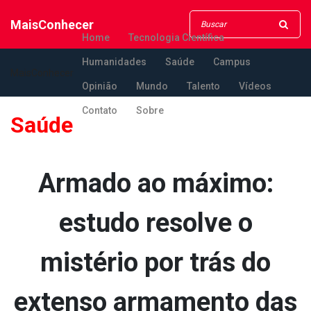
MaisConhecer
Home
Tecnologia Científica
Humanidades
Saúde
Campus
MaisConhecer
Opinião
Mundo
Talento
Vídeos
Contato
Sobre
Saúde
Armado ao máximo:
estudo resolve o
mistério por trás do
extenso armamento das