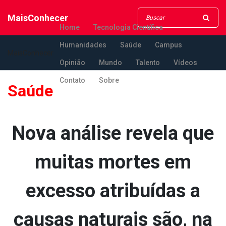
MaisConhecer
Home
Tecnologia Científica
Humanidades
Saúde
Campus
MaisConhecer
Opinião
Mundo
Talento
Vídeos
Contato
Sobre
Saúde
Nova análise revela que
muitas mortes em
excesso atribuídas a
causas naturais são, na