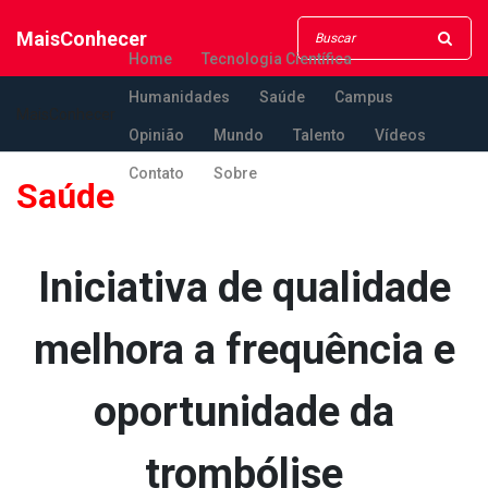
MaisConhecer
Home
Tecnologia Científica
Humanidades
Saúde
Campus
MaisConhecer
Opinião
Mundo
Talento
Vídeos
Contato
Sobre
Saúde
Iniciativa de qualidade
melhora a frequência e
oportunidade da
trombólise