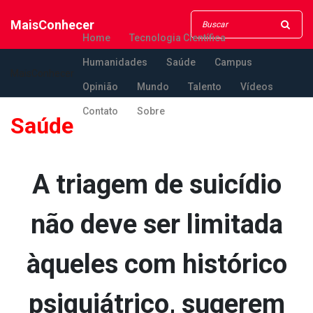
MaisConhecer
Home
Tecnologia Científica
Humanidades
Saúde
Campus
MaisConhecer
Opinião
Mundo
Talento
Vídeos
Contato
Sobre
Saúde
A triagem de suicídio
não deve ser limitada
àqueles com histórico
psiquiátrico, sugerem