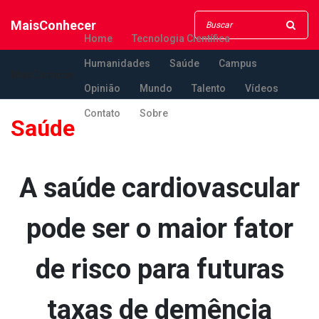
MaisConhecer
Home
Tecnologia Científica
Humanidades
Saúde
Campus
MaisConhecer
Opinião
Mundo
Talento
Vídeos
Contato
Sobre
Saúde
A saúde cardiovascular
pode ser o maior fator
de risco para futuras
taxas de demência