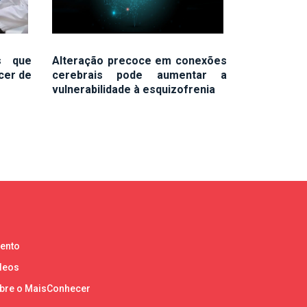
s que
Alteração precoce em conexões
cer de
cerebrais pode aumentar a
vulnerabilidade à esquizofrenia
lento
deos
bre o MaisConhecer