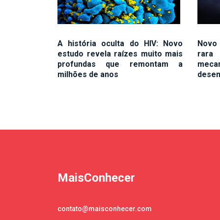
A história oculta do HIV: Novo
Novo 
estudo revela raízes muito mais
rara 
profundas que remontam a
mec
milhões de anos
desen
MaisConhecer
contato@maisconhecer.com