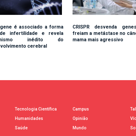
gene é associado a forma
CRISPR desvenda gene
de infertilidade e revela
freiam a metástase no cân
anismo inédito do
mama mais agressivo
volvimento cerebral
Tecnologia Científica
Campus
Ta
Humanidades
Opinião
Ví
Saúde
Mundo
So