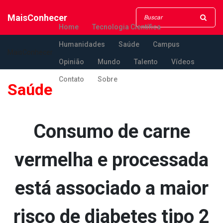
MaisConhecer
Home
Tecnologia Científica
Humanidades
Saúde
Campus
MaisConhecer
Opinião
Mundo
Talento
Vídeos
Contato
Sobre
Saúde
Consumo de carne
vermelha e processada
está associado a maior
risco de diabetes tipo 2