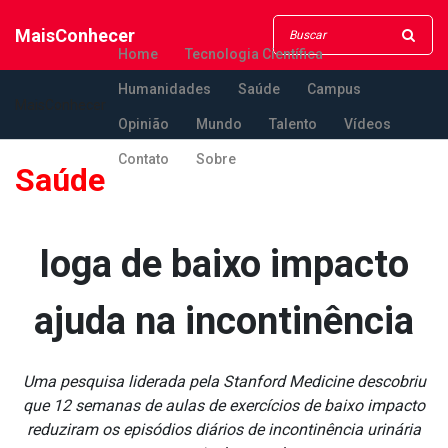
MaisConhecer
Home
Tecnologia Científica
Humanidades
Saúde
Campus
MaisConhecer
Opinião
Mundo
Talento
Vídeos
Contato
Sobre
Saúde
Ioga de baixo impacto
ajuda na incontinência
Uma pesquisa liderada pela Stanford Medicine descobriu
que 12 semanas de aulas de exercícios de baixo impacto
reduziram os episódios diários de incontinência urinária