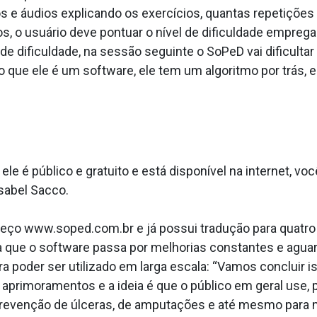
os e áudios explicando os exercícios, quantas repetiçõe
os, o usuário deve pontuar o nível de dificuldade empreg
 dificuldade, na sessão seguinte o SoPeD vai dificultar o
so que ele é um software, ele tem um algoritmo por trás,
e é público e gratuito e está disponível na internet, vo
Isabel Sacco.
ço www.soped.com.br e já possui tradução para quatro l
ca que o software passa por melhorias constantes e agua
ra poder ser utilizado em larga escala: “Vamos concluir 
aprimoramentos e a ideia é que o público em geral use, 
prevenção de úlceras, de amputações e até mesmo para m