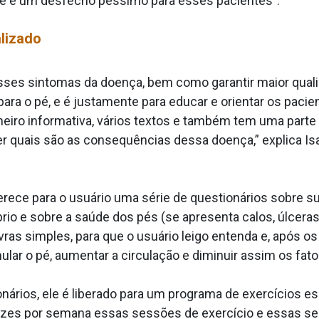
que é um desfecho péssimo para esses pacientes”.
lizado
es sintomas da doença, bem como garantir maior qualid
s para o pé, e é justamente para educar e orientar os pac
eiro informativa, vários textos e também tem uma parte 
 quais são as consequências dessa doença,” explica Isab
ferece para o usuário uma série de questionários sobre su
íbrio e sobre a saúde dos pés (se apresenta calos, úlcera
ras simples, para que o usuário leigo entenda e, após os 
ar o pé, aumentar a circulação e diminuir assim os fator
rios, ele é liberado para um programa de exercícios es
vezes por semana essas sessões de exercício e essas 