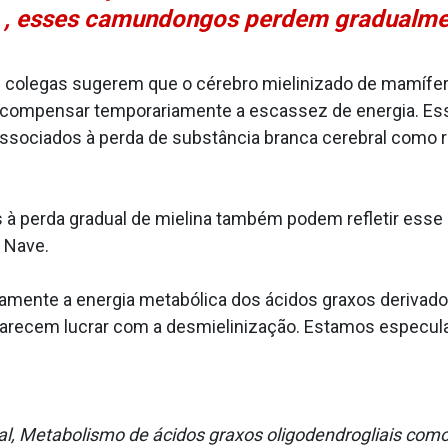
a , esses camundongos perdem gradualme
 colegas sugerem que o cérebro mielinizado de mamífer
r a compensar temporariamente a escassez de energia. E
associados à perda de substância branca cerebral como 
 à perda gradual de mielina também podem refletir ess
u Nave.
ente a energia metabólica dos ácidos graxos derivados d
parecem lucrar com a desmielinização. Estamos especu
al, Metabolismo de ácidos graxos oligodendrogliais com