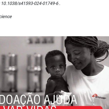
: 10.1038/s41593-024-01749-6 .
science