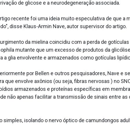
 privação de glicose e a neurodegeneração associada.
artigo recente foi uma ideia muito especulativa de que a
do", disse Klaus-Armin Nave, autor supervisor do artigo.
rgimento da mielina coincidiu com a perda de gotículas l
ophila mutante que um excesso de produtos da glicólise
a a glia envolvente e armazenados como gotículas lipídic
riormente por Bellen e outros pesquisadores, Nave e se
a que envolve axônios (ou seja, fibras nervosas ) no SNC
lipídios armazenados e proteínas específicas em membr
de não apenas facilitar a transmissão de sinais entre as
o simples, isolando o nervo óptico de camundongos adult