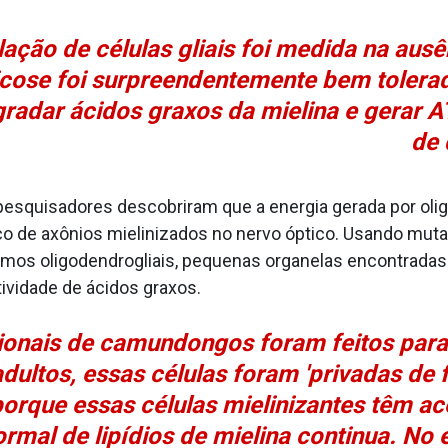
ação de células gliais foi medida na aus
glicose foi surpreendentemente bem tolera
radar ácidos graxos da mielina e gerar A
de 
pesquisadores descobriram que a energia gerada por olig
trico de axônios mielinizados no nervo óptico. Usando m
mos oligodendrogliais, pequenas organelas encontradas d
vidade de ácidos graxos.
onais de camundongos foram feitos para
dultos, essas células foram 'privadas de f
 porque essas células mielinizantes têm a
rmal de lipídios de mielina continua. No 