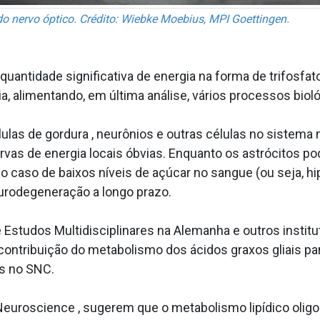
o nervo óptico. Crédito: Wiebke Moebius, MPI Goettingen.
ntidade significativa de energia na forma de trifosfato
ia, alimentando, em última análise, vários processos biol
ulas de gordura , neurônios e outras células no sistema
rvas de energia locais óbvias. Enquanto os astrócitos p
 caso de baixos níveis de açúcar no sangue (ou seja, hi
eurodegeneração a longo prazo.
 Estudos Multidisciplinares na Alemanha e outros instit
ontribuição do metabolismo dos ácidos graxos gliais p
s no SNC.
Neuroscience , sugerem que o metabolismo lipídico olig