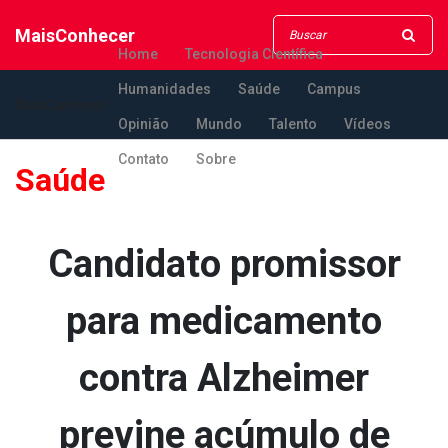
MaisConhecer
Home
Tecnologia Científica
Humanidades
Saúde
Campus
MaisConhecer
Opinião
Mundo
Talento
Vídeos
Contato
Sobre
Saúde
Candidato promissor
para medicamento
contra Alzheimer
previne acúmulo de