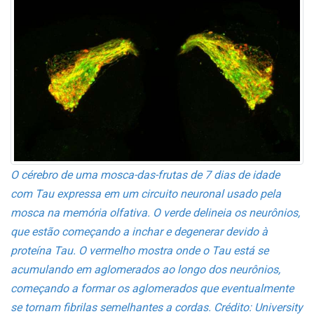
O cérebro de uma mosca-das-frutas de 7 dias de idade
com Tau expressa em um circuito neuronal usado pela
mosca na memória olfativa. O verde delineia os neurônios,
que estão começando a inchar e degenerar devido à
proteína Tau. O vermelho mostra onde o Tau está se
acumulando em aglomerados ao longo dos neurônios,
começando a formar os aglomerados que eventualmente
se tornam fibrilas semelhantes a cordas. Crédito: University