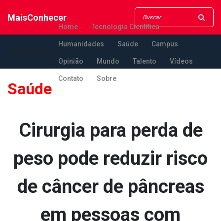
MaisConhecer
Home
Tecnologia Científica
Humanidades
Saúde
Campus
MaisConhecer
Opinião
Mundo
Talento
Vídeos
Contato
Sobre
Saúde
Cirurgia para perda de
peso pode reduzir risco
de câncer de pâncreas
em pessoas com