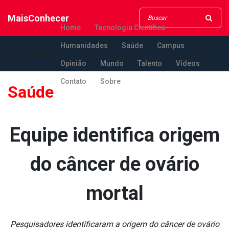
MaisConhecer
Home
Tecnologia Científica
Humanidades
Saúde
Campus
MaisConhecer
Opinião
Mundo
Talento
Vídeos
Contato
Sobre
Saúde
Equipe identifica origem
do câncer de ovário
mortal
Pesquisadores identificaram a origem do câncer de ovário