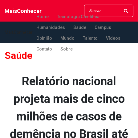
MaisConhecer
Home
Tecnologia Científica
Humanidades
Saúde
Campus
MaisConhecer
Opinião
Mundo
Talento
Vídeos
Contato
Sobre
Saúde
Relatório nacional
projeta mais de cinco
milhões de casos de
demência no Brasil até