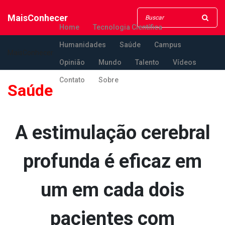
MaisConhecer
Home
Tecnologia Científica
Humanidades
Saúde
Campus
MaisConhecer
Opinião
Mundo
Talento
Vídeos
Contato
Sobre
Saúde
A estimulação cerebral
profunda é eficaz em
um em cada dois
pacientes com