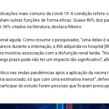
mplicações mais comuns da covid-19. A condição refere-s
nham outras funções de forma eficaz. Quase 80% dos pa
0% citados na literatura, destaca Ribeiro.
 renal aguda. Como resume o pesquisador, “uma delas é 
parece durante a internação, a IRA adquirida no hospital [
a mostrou associação com a disfunção renal tardia. “Nor
ongo prazo pode não ter um impacto tão significativo”, af
rítico nas ondas pandêmicas após a aplicação da vacina 
ria associado, só que com uma estimativa menor”, defende
 participar do estudo foram pessoas que ficaram preoc