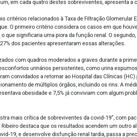
e um, em cada quatro destes sobreviventes, apresenta a c
s critérios relacionados à Taxa de Filtração Glomerular 
sangue. O primeiro critério considera os casos em que hou
o que significaria uma piora da função renal. O segundo, 
 27% dos pacientes apresentaram essas alterações.
izados com quadros moderados a graves durante a primei
desconfortos urinários persistentes, como urina espumo
 foram convidados a retornar ao Hospital das Clínicas (HC
ionamento de múltiplos órgãos, incluindo os rins. A médi
esentava obesidade e 7,5% já conviviam com algum probl
tra mais crítica de sobreviventes da covid-19”, com pa
. Ribeiro destaca que os resultados acendem um outro a
covid-19, e desenvolve disfunção renal tardia, passa a 