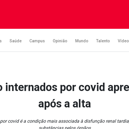
s
Saúde
Campus
Opinião
Mundo
Talento
Víde
 internados por covid apre
após a alta
o por covid é a condição mais associada à disfunção renal tardi
substâncias pelos órgãos