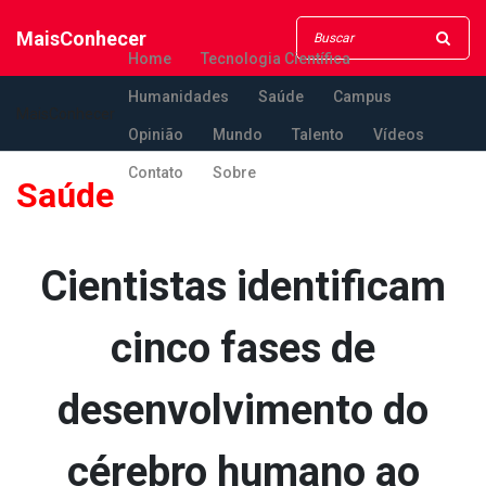
MaisConhecer
Home
Tecnologia Científica
Humanidades
Saúde
Campus
MaisConhecer
Opinião
Mundo
Talento
Vídeos
Contato
Sobre
Saúde
Cientistas identificam
cinco fases de
desenvolvimento do
cérebro humano ao