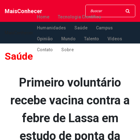
MaisConhecer
Home
Tecnologia Científica
Humanidades
Saúde
Campus
MaisConhecer
Opinião
Mundo
Talento
Vídeos
Contato
Sobre
Saúde
Primeiro voluntário
recebe vacina contra a
febre de Lassa em
estudo de ponta da