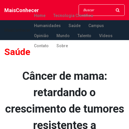
MaisConhecer
Home
Tecnologia Científica
Humanidades
Saúde
Campus
MaisConhecer
Opinião
Mundo
Talento
Vídeos
Contato
Sobre
Saúde
Câncer de mama:
retardando o
crescimento de tumores
resistentes a