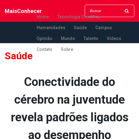
MaisConhecer
Home
Tecnologia Científica
Humanidades
Saúde
Campus
MaisConhecer
Opinião
Mundo
Talento
Vídeos
Contato
Sobre
Saúde
Conectividade do
cérebro na juventude
revela padrões ligados
ao desempenho