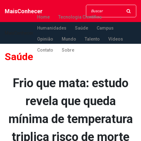
MaisConhecer
Home
Tecnologia Científica
Humanidades
Saúde
Campus
MaisConhecer
Opinião
Mundo
Talento
Vídeos
Contato
Sobre
Saúde
Frio que mata: estudo
revela que queda
mínima de temperatura
triplica risco de morte